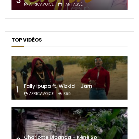
3
AFRICAVOICE
1 AN PASSÉ
TOP VIDÉOS
Fally Ipupa ft. Wizkid – Jam
1
AFRICAVOICE
359
Charlotte Dipanda – Kénè So