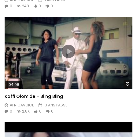
0
248
0
0
Re
04:08
Koffi Olomide – Bling Bling
AFRICAVOICE
10 ANS PASSÉ
0
2.8K
0
0