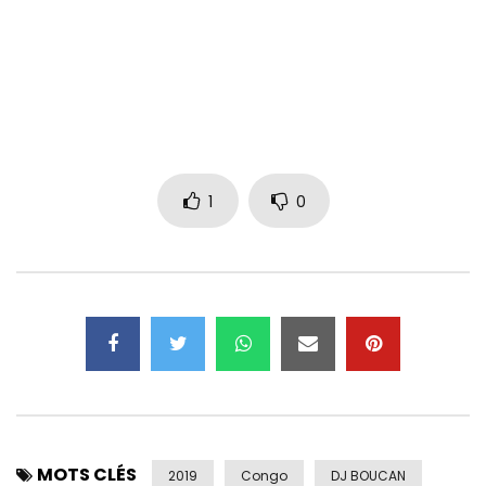
Facebook :
https://www.facebook.com/ferreGolaOfficiel/?
fref=mentions
Twitter :
https://x.com/ferregola
1
0
Instagram
https://www.instagram.com/ferregola_lepadre/?hl=fr
Nombre de vues:
2 787
MOTS CLÉS
2019
Congo
DJ BOUCAN