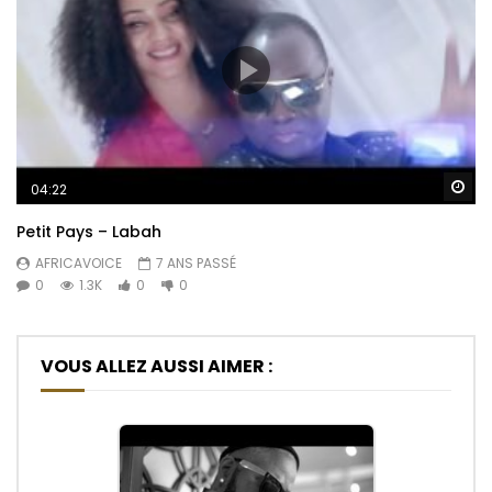
Re
04:22
Petit Pays – Labah
AFRICAVOICE
7 ANS PASSÉ
0
1.3K
0
0
VOUS ALLEZ AUSSI AIMER :