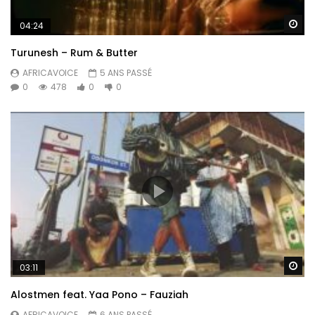
Re
04:24
Turunesh – Rum & Butter
AFRICAVOICE
5 ANS PASSÉ
0
478
0
0
Re
03:11
Alostmen feat. Yaa Pono – Fauziah
AFRICAVOICE
6 ANS PASSÉ