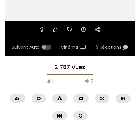
Suivant Auto
Cinéma
0 Réactions
2 787 Vues
1
0