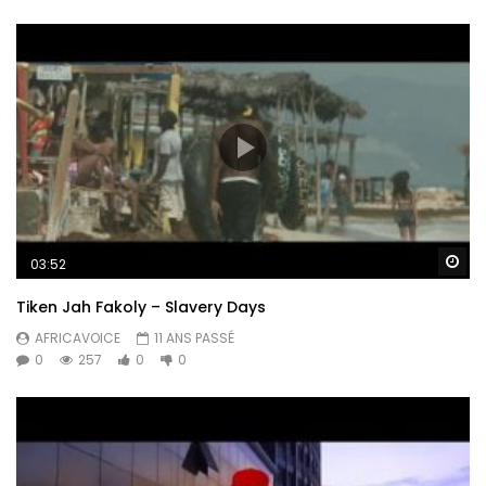
Re
03:52
Tiken Jah Fakoly – Slavery Days
AFRICAVOICE
11 ANS PASSÉ
0
257
0
0