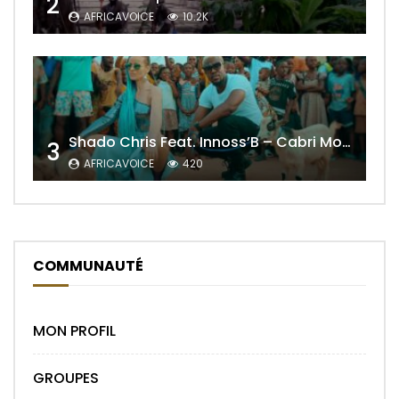
2
AFRICAVOICE
10.2K
Shado Chris Feat. Innoss’B – Cabri Mort (Remix)
3
AFRICAVOICE
420
COMMUNAUTÉ
MON PROFIL
GROUPES