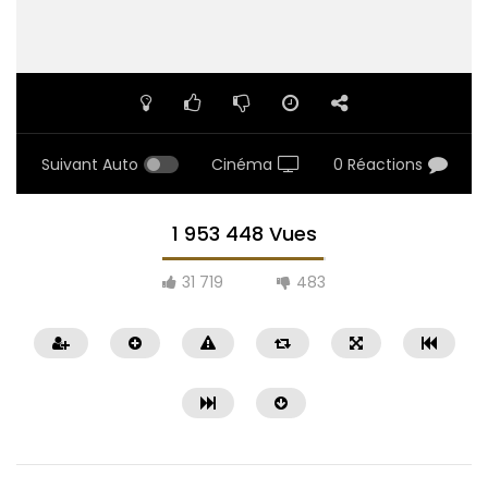
Suivant Auto
Cinéma
0 Réactions
1 953 448 Vues
31 719
483