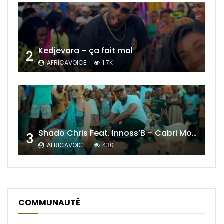
Kedjevara – ça fait mal
2
AFRICAVOICE
1.7K
Shado Chris Feat. Innoss’B – Cabri Mort (Remix)
3
AFRICAVOICE
430
COMMUNAUTÉ