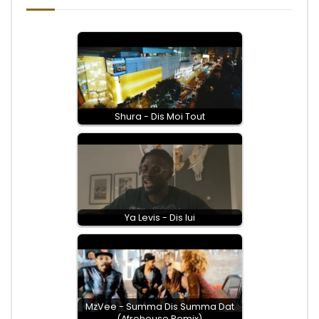
Shura - Dis Moi Tout
Ya Levis - Dis lui
MzVee - Summa Dis Summa Dat
(Afrohouse Remix)