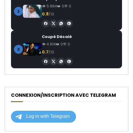
5 884
0
0
2
0.8
/10
Coupé Décalé
4 814
0
0
3
0.7
/10
CONNEXION/INSCRIPTION AVEC TELEGRAM