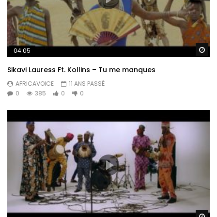
Re
04:05
Sikavi Lauress Ft. Kollins – Tu me manques
AFRICAVOICE
11 ANS PASSÉ
0
385
0
0
Re