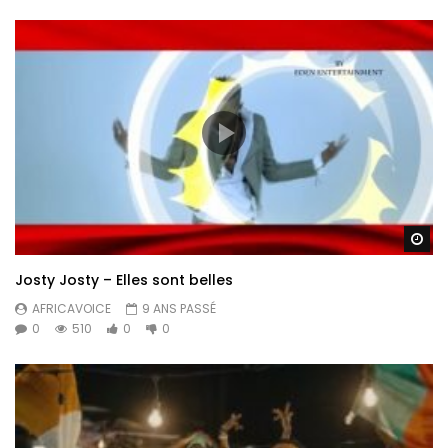
Re
Josty Josty – Elles sont belles
AFRICAVOICE
9 ANS PASSÉ
0
510
0
0