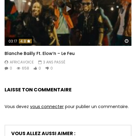
Re
03:17
4.8
Blanche Bailly Ft. Elow’n – Le Feu
AFRICAVOICE
3 ANS PASSÉ
0
658
0
0
LAISSE TON COMMENTAIRE
Vous devez
vous connecter
pour publier un commentaire.
VOUS ALLEZ AUSSI AIMER :