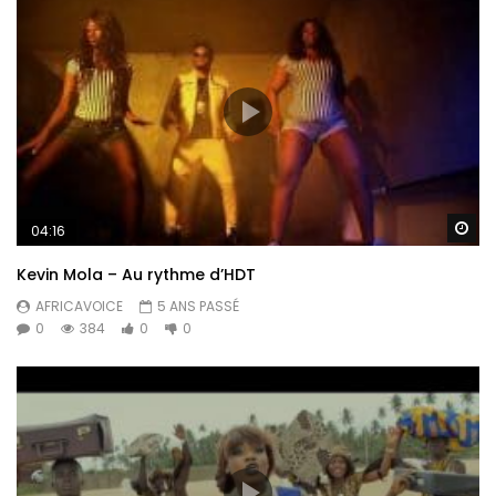
Re
04:16
Kevin Mola – Au rythme d’HDT
AFRICAVOICE
5 ANS PASSÉ
0
384
0
0