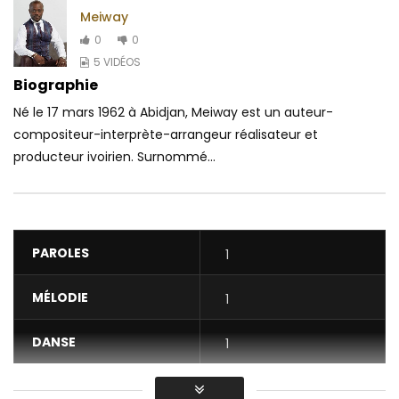
Meiway
0
0
5 VIDÉOS
Biographie
Né le 17 mars 1962 à Abidjan, Meiway est un auteur-
compositeur-interprète-arrangeur réalisateur et
producteur ivoirien. Surnommé...
PAROLES
1
MÉLODIE
1
DANSE
1
VIDÉO
1