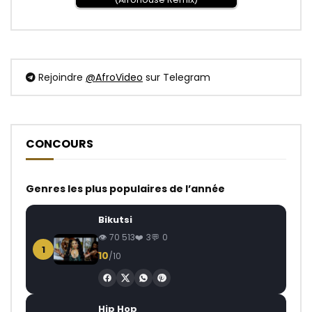
Rejoindre
@AfroVideo
sur Telegram
CONCOURS
Genres les plus populaires de l’année
Bikutsi
70 513
3
0
1
10
/10
Hip Hop