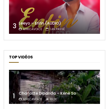
Leeyo – Enfin (AUDIO)
3
AFRICAVOICE
1 AN PASSÉ
TOP VIDÉOS
Charlotte Dipanda – Kénè So
1
AFRICAVOICE
10.2K