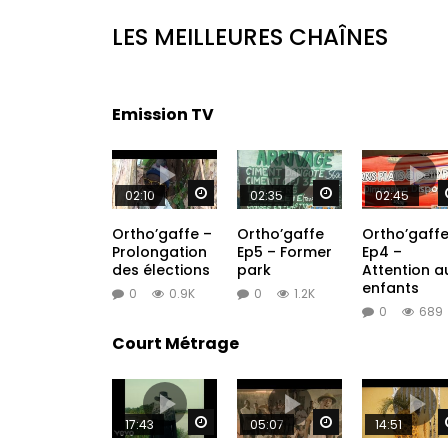
LES MEILLEURES CHAÎNES
Emission TV
Regarder Plus Tard
Regarder Plus Ta
02:10
02:35
02:45
Ortho’gaffe –
Ortho’gaffe
Ortho’gaff
Prolongation
Ep5 – Former
Ep4 –
des élections
park
Attention a
enfants
0
0.9K
0
1.2K
0
689
Court Métrage
Regarder Plus Tard
Regarder Plus Ta
17:43
05:07
14:51