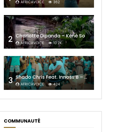
AFRICAVOICE
362
Charlotte Dipanda – Kénè So
2
AFRICAVOICE
10.2K
 Plus Tard
Shado Chris Feat. Innoss’B – Cabri Mort (Remix)
3
AFRICAVOICE
424
COMMUNAUTÉ