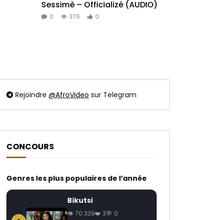
Sessimè – Officializé (AUDIO)
D’Prince
0
376
0
0
32
Rejoindre
@AfroVideo
sur Telegram
CONCOURS
 Plus Tard
Genres les plus populaires de l’année
Bikutsi
70 339
3
0