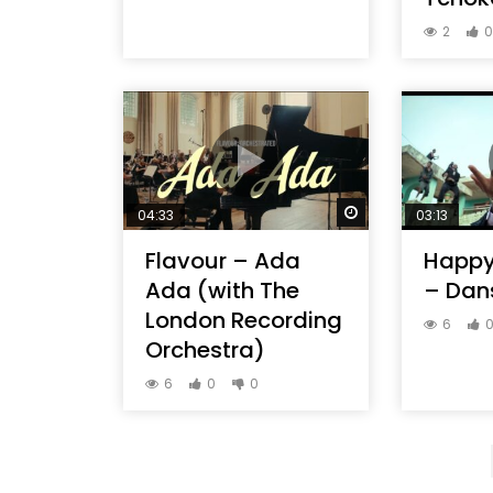
2
Regarder Plus Tar
04:33
03:13
Flavour – Ada
Happy
Ada (with The
– Dan
London Recording
6
Orchestra)
6
0
0