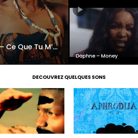
Vanister Enama feat. Mimie – Ce Que Tu M’as Tchoko
Daphne – Money
DECOUVREZ QUELQUES SONS