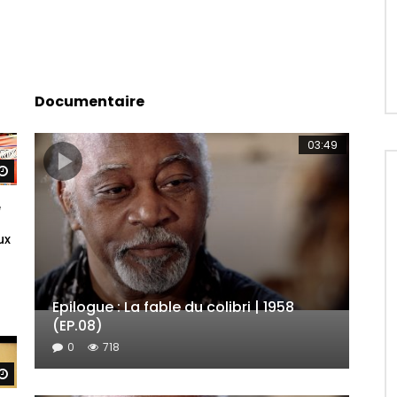
Documentaire
03:49
rd
Regarder Plus Tard
e
ux
Epilogue : La fable du colibri | 1958
(EP.08)
0
718
rd
Regarder Plus Tard