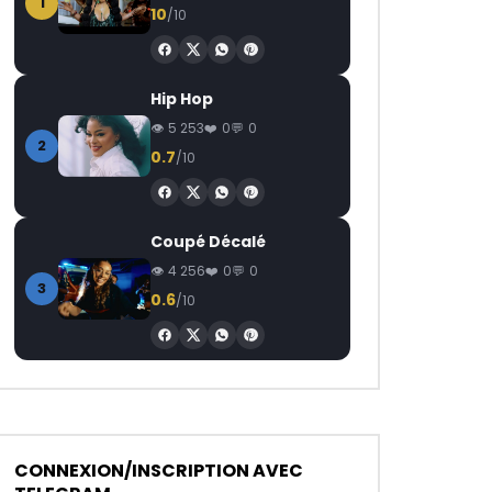
1
10
/10
Hip Hop
5 253
0
0
2
0.7
/10
 Plus Tard
Coupé Décalé
4 256
0
0
3
0.6
/10
CONNEXION/INSCRIPTION AVEC