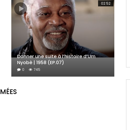
02:52
Donner une suite à l’histoire d’Um
Nyobè | 1958 (EP.07)
0
745
IMÉES