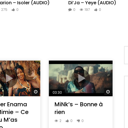
arion – Isoler (AUDIO)
Di’Ja – Yeye (AUDIO)
275
0
0
197
0
d
Regarder Plus Tard
Regarder
03:30
ter Enama
MiNk’s – Bonne à
Mimie – Ce
rien
u M’as
2
0
0
o