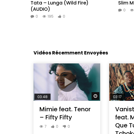
Tata – Lunga (Wild Fire)
Slim M
(AUDIO)
0
0
195
0
Vidéos Récemment Envoyées
Regarder Plus Tar
03:48
03:17
Mimie feat. Tenor
Vanis
– Fifty Fifty
feat. 
Que T
7
0
0
Tchok