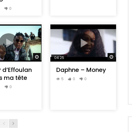
0
0
d
Regarder Plus Tard
Regarder
04:25
 d’Effoulan
Daphne – Money
s ma tête
5
0
0
0
0