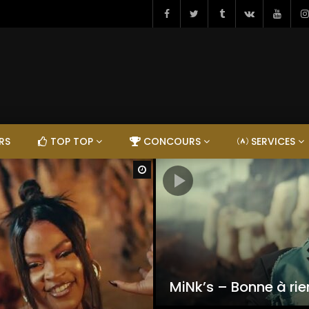
RS
TOP TOP
CONCOURS
SERVICES
Regarder Plus Tard
MiNk’s – Bonne à rie