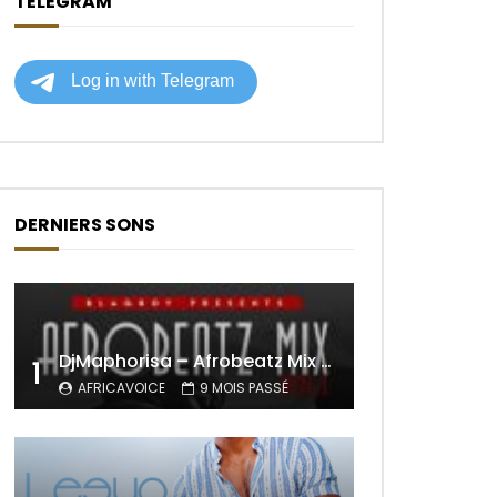
TELEGRAM
DERNIERS SONS
DjMaphorisa – Afrobeatz Mix Vol1 (AUDIO)
1
AFRICAVOICE
9 MOIS PASSÉ