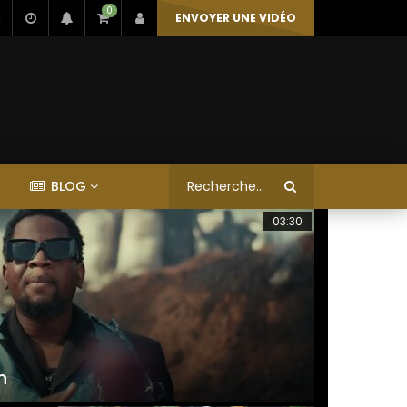
0
ENVOYER UNE VIDÉO
BLOG
03:30
04:09
n