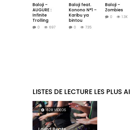
Baloji –
Baloji feat.
Baloji –
AUGURE :
Konono N°1 –
Zombies
Infinite
Karibu ya
0
1.3K
Trolling
bintou
0
697
0
735
LISTES DE LECTURE LES PLUS A
628 VIDEOS
Lourd Beats