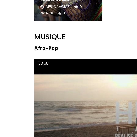
AFRICAVOICE
0
4.7K
3
MUSIQUE
Afro-Pop
03:58