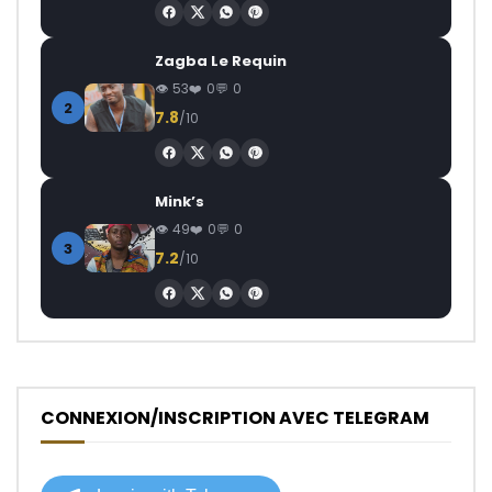
Zagba Le Requin
53
0
0
2
7.8
/10
Mink’s
49
0
0
3
7.2
/10
CONNEXION/INSCRIPTION AVEC TELEGRAM