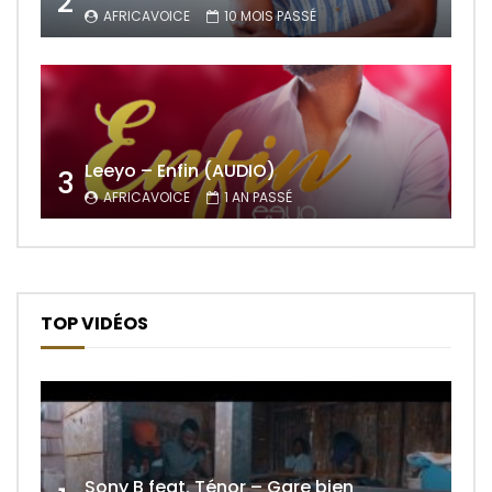
2
AFRICAVOICE
10 MOIS PASSÉ
Leeyo – Enfin (AUDIO)
3
AFRICAVOICE
1 AN PASSÉ
TOP VIDÉOS
Sony B feat. Ténor – Gare bien