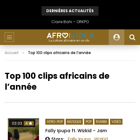
DERNIÈRES ACTUALITÉS
Claire Bahi – ORKPO
Accueil
Top 100 clips africains de l’année
Top 100 clips africains de
l’année
AFRO-POP
MUSIQUE
POP
RUMBA
VIDÉO
03:03
4
Fally Ipupa ft. Wizkid – Jam
Stars:
Fally Ipupa
.
WizKid