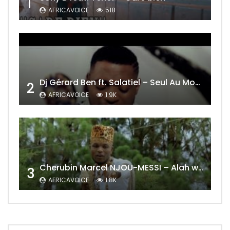
1
AFRICAVOICE
518
Dj Gérard Ben ft. Salatiel – Seul Au Monde Remix
2
AFRICAVOICE
1.9K
Cherubin Marcel NJOU-MESSI – Alah wo ngning
3
AFRICAVOICE
1.8K