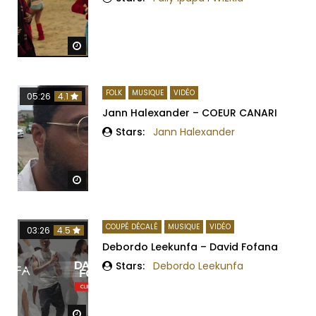
Regarder Plus Tard
FOLK
MUSIQUE
VIDÉO
05:26
4.1
Jann Halexander – COEUR CANARI
Stars:
Jann Halexander
Regarder Plus Tard
COUPÉ DÉCALÉ
MUSIQUE
VIDÉO
03:26
4.5
Debordo Leekunfa – David Fofana
Stars:
Debordo Leekunfa
Regarder Plus Tard