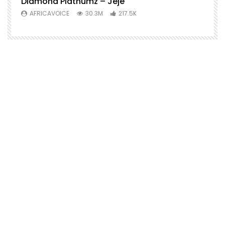
Diamond Platnumz – Jeje
AFRICAVOICE
30.3M
217.5K