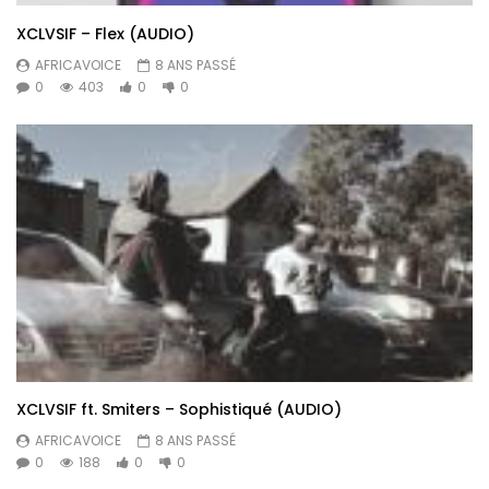
XCLVSIF – Flex (AUDIO)
AFRICAVOICE
8 ANS PASSÉ
0
403
0
0
XCLVSIF ft. Smiters – Sophistiqué (AUDIO)
AFRICAVOICE
8 ANS PASSÉ
0
188
0
0