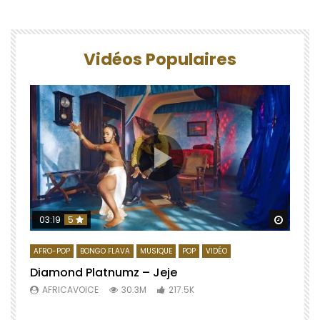
Vidéos Populaires
Regard
03:19
5
AFRO-POP
BONGO FLAVA
MUSIQUE
POP
VIDÉO
Diamond Platnumz – Jeje
AFRICAVOICE
30.3M
217.5K