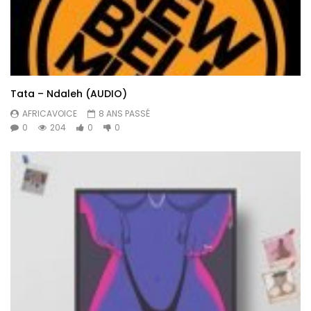
Tata – Ndaleh (AUDIO)
AFRICAVOICE
8 ANS PASSÉ
0
204
0
0