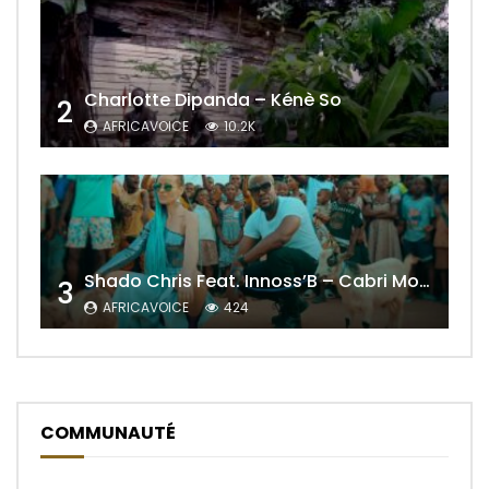
Charlotte Dipanda – Kénè So
2
AFRICAVOICE
10.2K
Shado Chris Feat. Innoss’B – Cabri Mort (Remix)
3
AFRICAVOICE
424
COMMUNAUTÉ