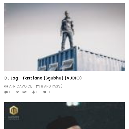
DJ Lag – Fast lane (Sgubhu) (AUDIO)
AFRICAVOICE
8 ANS PASSÉ
0
345
0
0