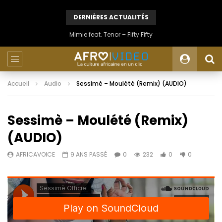
DERNIÈRES ACTUALITÉS
Mimie feat. Tenor – Fifty Fifty
Accueil
Audio
Sessimè – Moulété (Remix) (AUDIO)
Sessimè – Moulété (Remix)
(AUDIO)
AFRICAVOICE
9 ANS PASSÉ
0
232
0
0