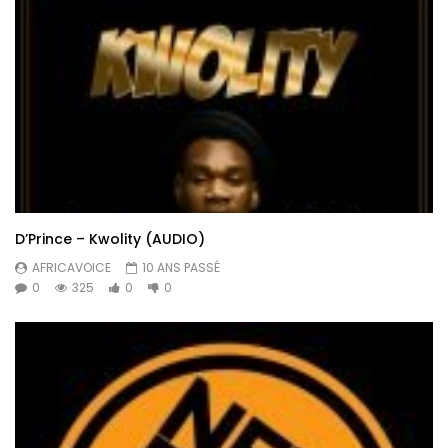
D’Prince – Kwolity (AUDIO)
AFRICAVOICE
10 ANS PASSÉ
0
325
0
0