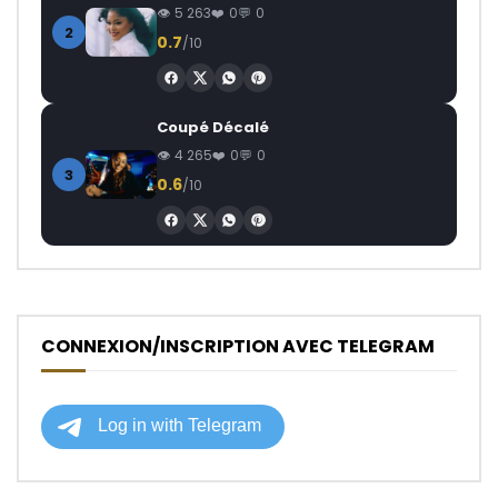
5 263
0
0
2
0.7
/10
Coupé Décalé
4 265
0
0
3
0.6
/10
CONNEXION/INSCRIPTION AVEC TELEGRAM