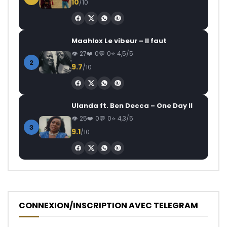
10
/10
Maahlox Le vibeur – Il faut
27
0
0
4,5/5
2
9.7
/10
Ulanda ft. Ben Decca – One Day II
25
0
0
4,3/5
3
9.1
/10
CONNEXION/INSCRIPTION AVEC TELEGRAM