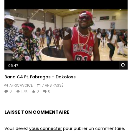
Re
05:47
Bana C4 Ft. Fabregas – Dokoloss
AFRICAVOICE
7 ANS PASSÉ
0
1.7K
0
0
LAISSE TON COMMENTAIRE
Vous devez
vous connecter
pour publier un commentaire.