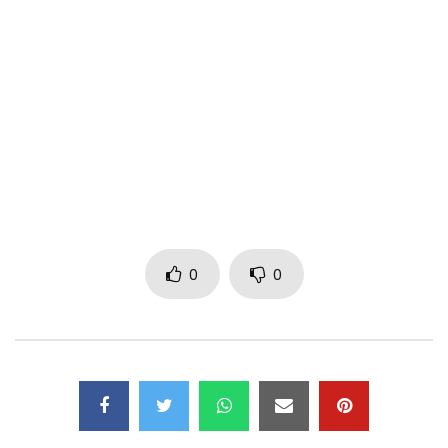
Master: Benoit Master Disk Euro
contact artistique +237 6 73 32 24 15 / +33 745 58 12 08
Musique par Annie Anzouer , performing ANNIE ANZOUER
ANZACTIONS © 2025
Paroles :
Jess Panebo on the beat
Nzambi hoooo, me Ndile ma na gyo wye
Nziung mi Nlima
0
0
Kwaly gnina buang bo pfuga
comme cette femme
qui a guéri après 12 ans de maladie
tu reçois ta victoire.
reçois la victoire