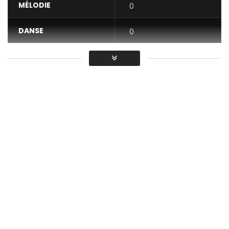
MÉLODIE
0
DANSE
0
VIDÉO
0
Moyenne
You must sign in to vote / Vous
devez vous connecter pour voter
Auteur : Annie Anzouer
Compositeur : Annie Anzouer
Arrangement mixe : Ngantat Albert (Djess Panebo)
Guitare rythmique et solo Simple: Kengne
Production : Anzactions