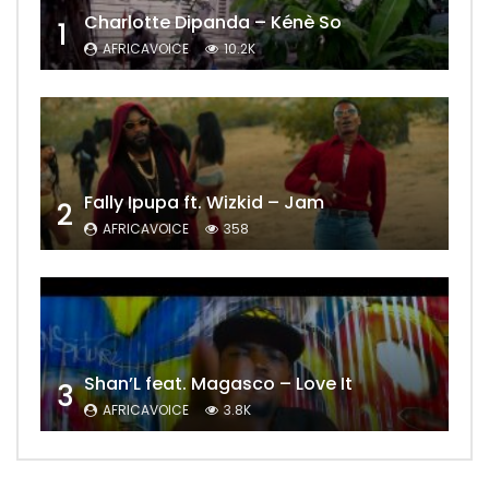
Charlotte Dipanda – Kénè So
1
AFRICAVOICE
10.2K
Fally Ipupa ft. Wizkid – Jam
2
AFRICAVOICE
358
Shan’L feat. Magasco – Love It
3
AFRICAVOICE
3.8K