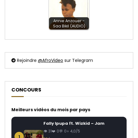
Annie Anzouer -
Saa Bikil (AUDIO)
Rejoindre
@AfroVideo
sur Telegram
CONCOURS
Meilleurs vidéos du mois par pays
Fally Ipupa ft. Wizkid – Jam
31
0
0
4,0/5
1