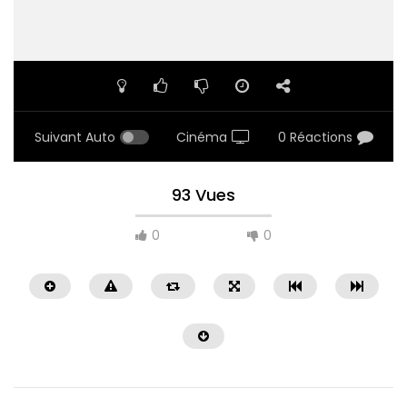
Suivant Auto
Cinéma
0 Réactions
93 Vues
0
0