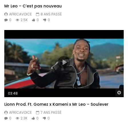
TikTok : / annieanzouerofficiel
Mr Leo – C’est pas nouveau
Twitter: / annieanzouerofficiel
AFRICAVOICE
8 ANS PASSÉ
0
Nombre de vues:
2.5K
0
93
0
Re
03:48
Lionn Prod. Ft. Gomez x Kameni x Mr Leo – Soulever
AFRICAVOICE
7 ANS PASSÉ
0
2.3K
0
0