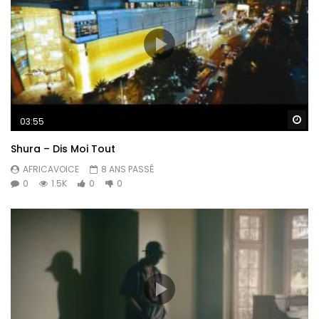
Re
03:55
Shura – Dis Moi Tout
AFRICAVOICE
8 ANS PASSÉ
0
1.5K
0
0