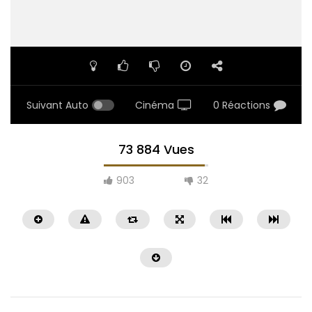
Suivant Auto
Cinéma
0 Réactions
73 884 Vues
903
32