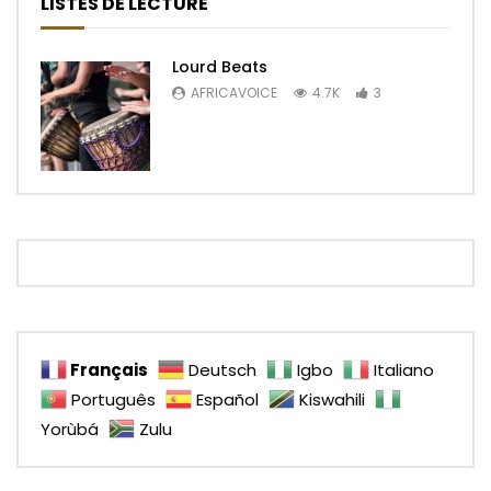
LISTES DE LECTURE
Lourd Beats
AFRICAVOICE
4.7K
3
Français
Deutsch
Igbo
Italiano
Português
Español
Kiswahili
Yorùbá
Zulu