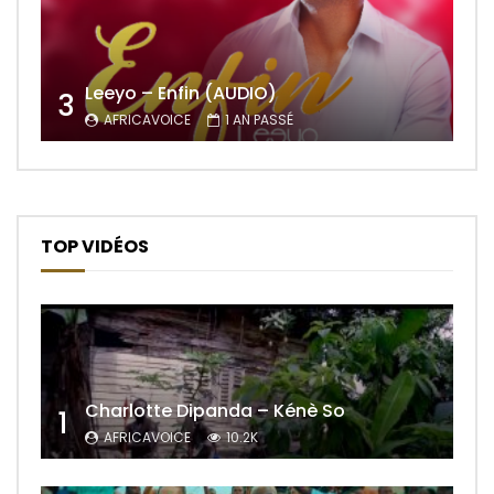
Leeyo – Enfin (AUDIO)
3
AFRICAVOICE
1 AN PASSÉ
TOP VIDÉOS
Charlotte Dipanda – Kénè So
1
AFRICAVOICE
10.2K