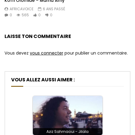
Koffi Olomide – Mama Amy
AFRICAVOICE
6 ANS PASSÉ
0
565
0
0
LAISSE TON COMMENTAIRE
Vous devez
vous connecter
pour publier un commentaire.
VOUS ALLEZ AUSSI AIMER :
Aziz Sahmaoui - Jilala