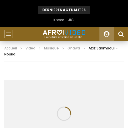
DERNIÈRES ACTUALITÉS
Kocee – JIGI
Accueil
Vidéo
Musique
Gnawa
Aziz Sahmaoui –
Nouria