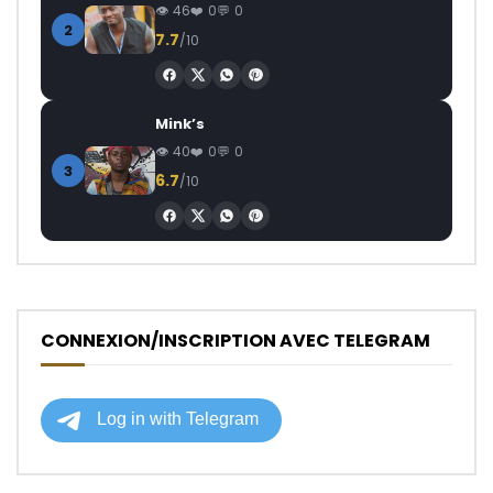
46
0
0
2
7.7
/10
Mink’s
40
0
0
3
6.7
/10
CONNEXION/INSCRIPTION AVEC TELEGRAM