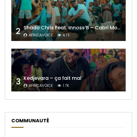
Shado Chris Feat. Innoss’B – Cabri Mort (Remix)
2
AFRICAVOICE
433
Kedjevara – ça fait mal
3
AFRICAVOICE
1.7K
COMMUNAUTÉ