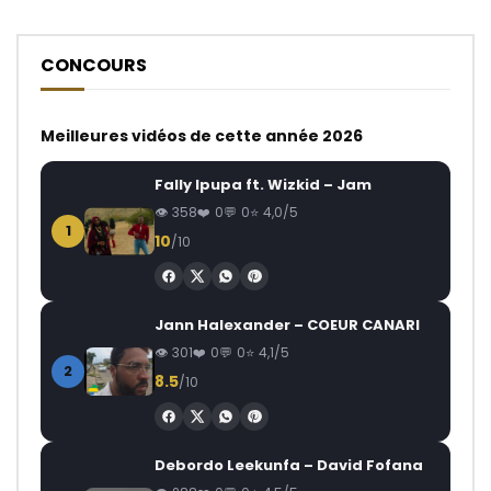
CONCOURS
Meilleures vidéos de cette année 2026
Fally Ipupa ft. Wizkid – Jam
358
0
0
4,0/5
1
10
/10
Jann Halexander – COEUR CANARI
301
0
0
4,1/5
2
8.5
/10
Debordo Leekunfa – David Fofana