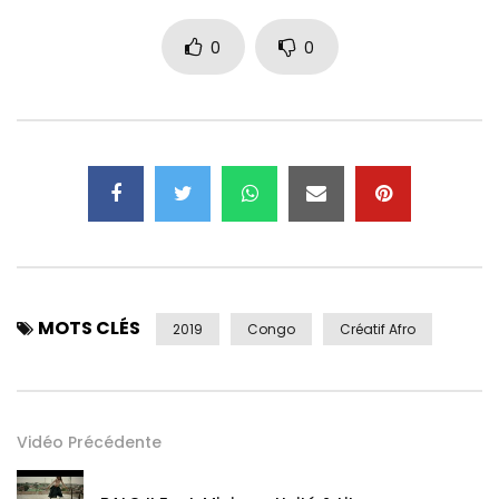
Kongo Astraunaut & Guarino Suarez Piedra/ Costume Baloji
0
0
/ son : Cedric Mbomgo
Montage : Bruno Tracq / scénario : Baloji
Production : Baloji BBL production, 2 pour la production du
spectacle et Pieter van Huystee PVH Film
Type de film : Clip expérimental /durée : 13’58”
Prise en charge : Alexa MINI
processus : /Aspect de l’image : 1,33Résolution de l’image :
HD
Vitesse : 25 ips / Son : 5.1
MOTS CLÉS
2019
Congo
Créatif Afro
Nombre de vues:
1 318
Vidéo Précédente