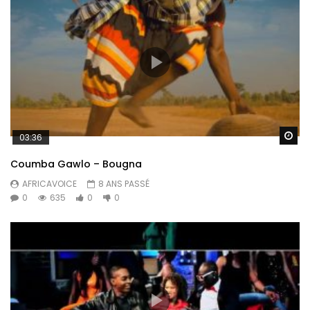
Re
03:36
Coumba Gawlo – Bougna
AFRICAVOICE
8 ANS PASSÉ
0
635
0
0