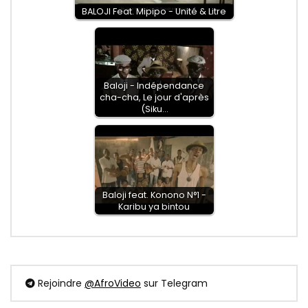
BALOJI Feat. Mipipo - Unité & Litre
Baloji - Indépendance
cha-cha, Le jour d'après
(Siku…
Baloji feat. Konono N°1 -
Karibu ya bintou
Rejoindre
@AfroVideo
sur Telegram