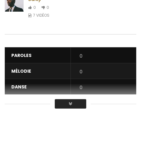
0
0
7 VIDÉOS
PAROLES
0
MÉLODIE
0
DANSE
0
VIDÉO
0
Moyenne
You must sign in to vote / Vous