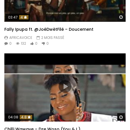
Re
03:47
4
Fally Ipupa ft. @JoéDwètFilé – Doucement
AFRICAVOICE
2 MOIS PASSÉ
0
132
0
0
Re
04:08
4.8
Chilli Wawaye – Dze Woso (You & I )