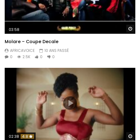
Re
03:58
Molare – Coupe Decale
AFRICAVOICE
10 ANS PASSÉ
0
2.5K
0
0
Re
02:38
4.8