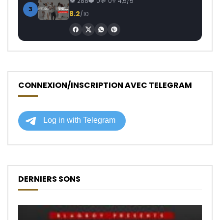
288
0
0
4,5/5
3
8.2
/10
CONNEXION/INSCRIPTION AVEC TELEGRAM
DERNIERS SONS