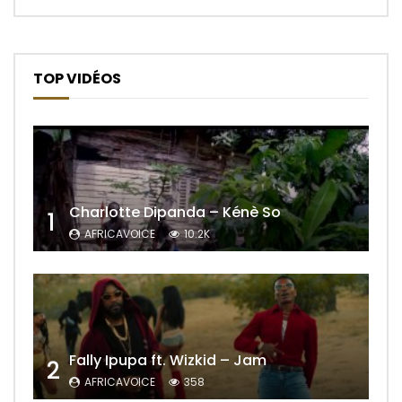
TOP VIDÉOS
Charlotte Dipanda – Kénè So
1
AFRICAVOICE
10.2K
Fally Ipupa ft. Wizkid – Jam
2
AFRICAVOICE
358