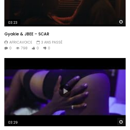
Re
03:23
Gyakie & JBEE – SCAR
AFRICAVOICE
3 ANS PASSÉ
0
798
0
0
Re
03:29