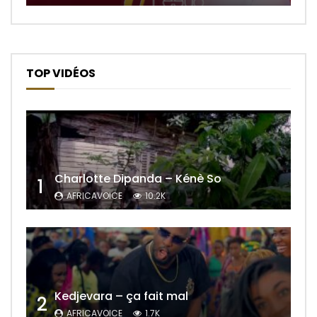
TOP VIDÉOS
Charlotte Dipanda – Kénè So
1
AFRICAVOICE
10.2K
Kedjevara – ça fait mal
2
AFRICAVOICE
1.7K