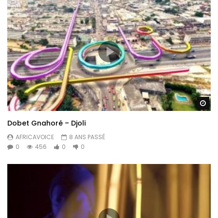
Re
Dobet Gnahoré – Djoli
AFRICAVOICE
8 ANS PASSÉ
0
456
0
0