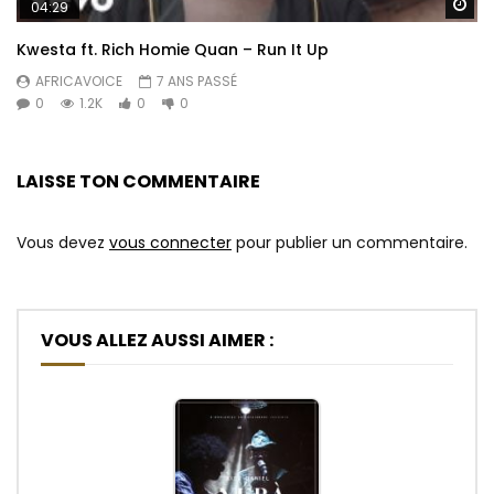
Re
04:29
Kwesta ft. Rich Homie Quan – Run It Up
AFRICAVOICE
7 ANS PASSÉ
0
1.2K
0
0
LAISSE TON COMMENTAIRE
Vous devez
vous connecter
pour publier un commentaire.
VOUS ALLEZ AUSSI AIMER :