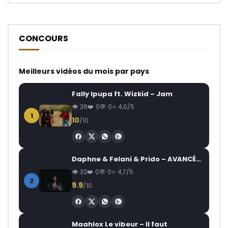
CONCOURS
Meilleurs vidéos du mois par pays
Fally Ipupa ft. Wizkid – Jam
36
0
0
4,0/5
1
10
/10
Daphne & Felani & Prido – AVANCÉE (Le Pays Va Mal)
32
0
0
4,7/5
2
9.9
/10
Maahlox Le vibeur – Il faut