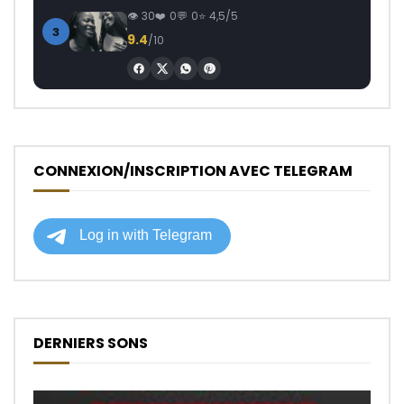
30
0
0
4,5/5
3
9.4
/10
CONNEXION/INSCRIPTION AVEC TELEGRAM
DERNIERS SONS