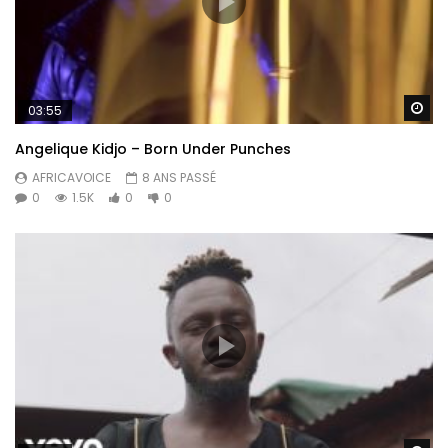
Re
03:55
Angelique Kidjo – Born Under Punches
AFRICAVOICE
8 ANS PASSÉ
0
1.5K
0
0