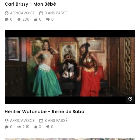
Carl Brizzy – Mon Bébé
AFRICAVOICE
8 ANS PASSÉ
0
236
0
0
Re
Heritier Watanabe – Reine de Saba
AFRICAVOICE
8 ANS PASSÉ
0
2.1K
0
0