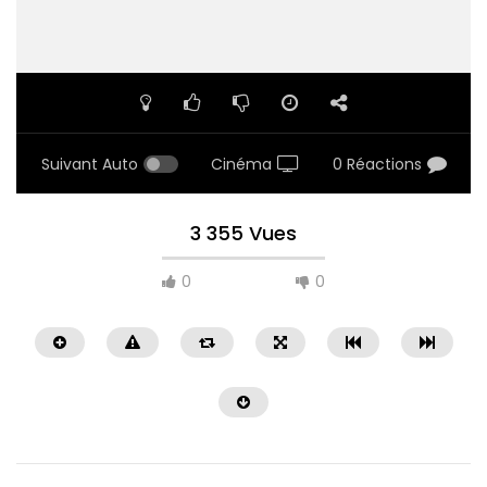
Suivant Auto
Cinéma
0 Réactions
3 355 Vues
0
0