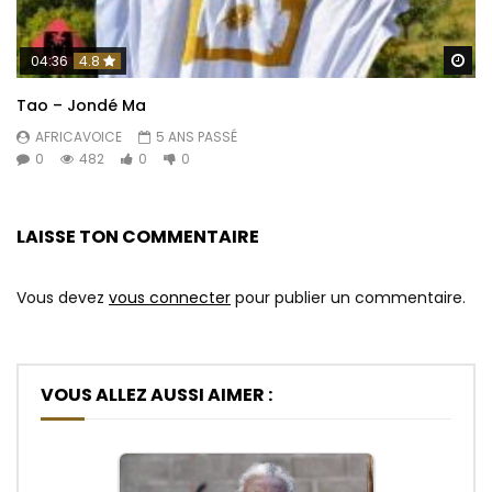
Re
04:36
4.8
Tao – Jondé Ma
AFRICAVOICE
5 ANS PASSÉ
0
482
0
0
LAISSE TON COMMENTAIRE
Vous devez
vous connecter
pour publier un commentaire.
VOUS ALLEZ AUSSI AIMER :