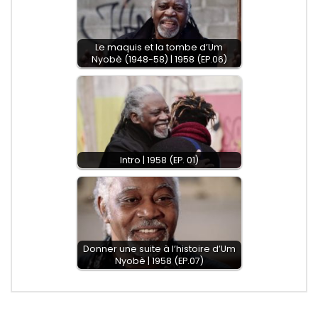
Le maquis et la tombe d’Um
Nyobè (1948-58) | 1958 (EP.06)
Intro | 1958 (EP. 01)
Donner une suite à l’histoire d’Um
Nyobè | 1958 (EP.07)