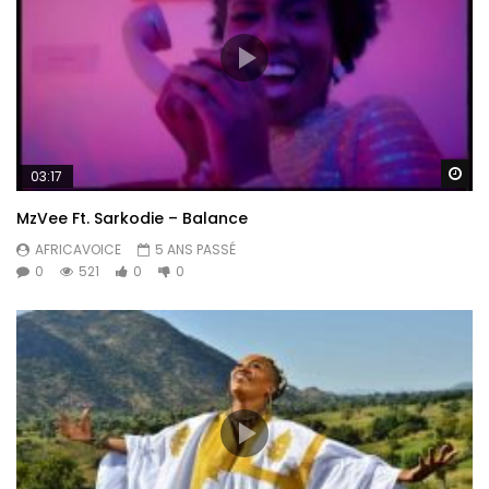
Re
03:17
MzVee Ft. Sarkodie – Balance
AFRICAVOICE
5 ANS PASSÉ
0
521
0
0