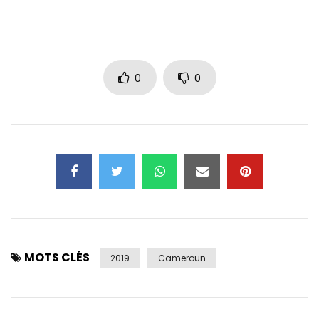
https://www.instagram.com/blickbassy/
https://x.com/blickbassy
0
0
Blick Bassy
_____
2019 TOUR
28.02 ZURICH (CH) Moods
MOTS CLÉS
2019
Cameroun
11.03 LONDON (UK) St Pancras Old Church
12.03 BREMEN (DE) Die Glocke
13.03 VIENNA (AT) Wiener Konzerthaus
14.03 DARMSTADT (DE) Centralstation Darmstadt