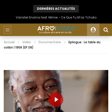
DERNIÈRES ACTUALITÉS
Vanister Enama feat. Mimie – Ce Que Tu M’as Tchoko
Accueil
Vidéo
Documentaire
Epilogue : La fable du
colibri | 1958 (EP.08)
PLAY