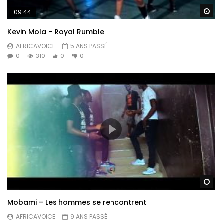
Re
09:44
Kevin Mola – Royal Rumble
AFRICAVOICE
5 ANS PASSÉ
0
310
0
0
Re
Mobami – Les hommes se rencontrent
AFRICAVOICE
9 ANS PASSÉ