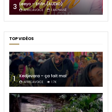
Leeyo – Enfin (AUDIO)
3
AFRICAVOICE
1 AN PASSÉ
TOP VIDÉOS
Kedjevara – ça fait mal
1
AFRICAVOICE
1.7K