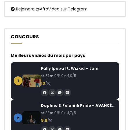
Rejoindre
@AfroVideo
sur Telegram
CONCOURS
Meilleurs vidéos du mois par pays
Fally Ipupa ft. Wizkid – Jam
37
0
0
4,0/5
1
10
/10
Daphne & Felani & Prido – AVANCÉE (Le Pays Va Mal)
33
0
0
4,7/5
2
9.9
/10