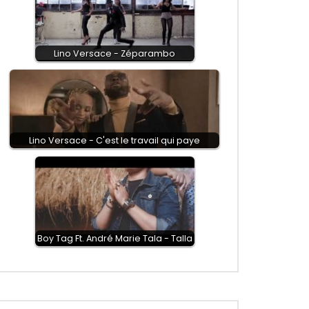
Lino Versace - Zéparambo
Lino Versace - C'est le travail qui paye
Boy Tag Ft. André Marie Tala - Talla