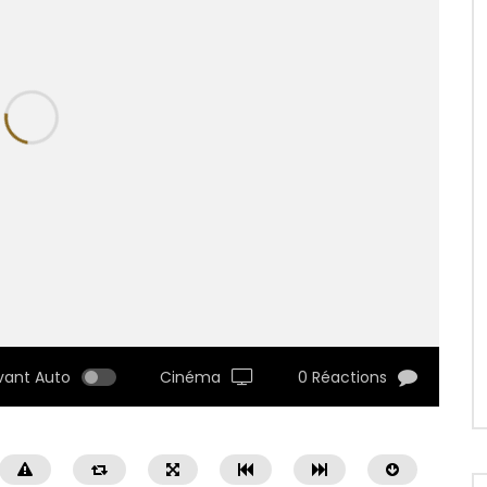
vant Auto
Cinéma
0 Réactions