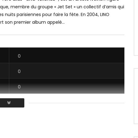
ue, membre du groupe « Jet Set » un collectif d’amis qui
les nuits parisiennes pour faire la fête. En 2004, LINO
rt son premier album appelé...
0
0
0
0
/ Vous devez vous connecter pour voter