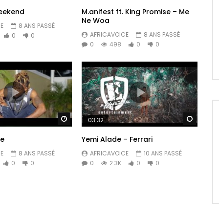
Weekend
M.anifest ft. King Promise – Me
Ne Woa
E
8 ANS PASSÉ
AFRICAVOICE
8 ANS PASSÉ
0
0
0
498
0
0
d
Regarder Plus Tard
Regarde
03:32
pe
Yemi Alade – Ferrari
E
8 ANS PASSÉ
AFRICAVOICE
10 ANS PASSÉ
0
0
0
2.3K
0
0