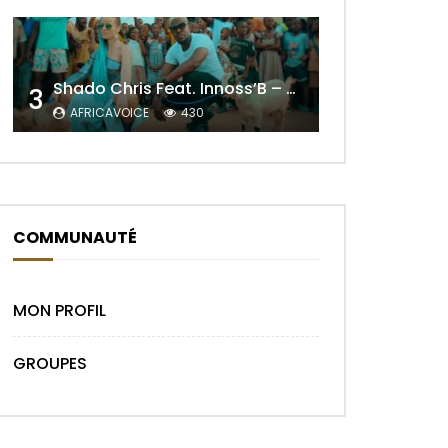
Shado Chris Feat. Innoss’B – Cabri Mort (Remix)
3
AFRICAVOICE
430
COMMUNAUTÉ
r Plus Tard
MON PROFIL
GROUPES