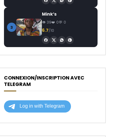
Mink’s
39
0
0
3
6.7
/10
CONNEXION/INSCRIPTION AVEC
TELEGRAM