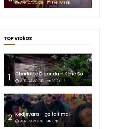
AFRICAVOICE
1 AN PASSÉ
TOP VIDÉOS
Charlotte Dipanda – Kénè So
1
AFRICAVOICE
10.2K
Kedjevara – ça fait mal
2
AFRICAVOICE
1.7K
r Plus Tard