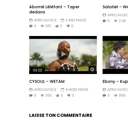
Abomé Léléfant – Taper
Salatiel – 
dedans
AFRICAVOIC
AFRICAVOICE
3 ANS PASSÉ
0
2.4K
0
551
0
0
Regarder Plus Tar
03:22
CYSOUL – WETAM
Ebony – Ku
AFRICAVOICE
9 MOIS PASSÉ
AFRICAVOIC
0
363
0
0
0
896
LAISSE TON COMMENTAIRE