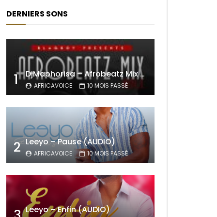
DERNIERS SONS
DjMaphorisa – Afrobeatz Mix Vol1 (AUDIO)
1
AFRICAVOICE
10 MOIS PASSÉ
Leeyo – Pause (AUDIO)
2
AFRICAVOICE
10 MOIS PASSÉ
Leeyo – Enfin (AUDIO)
3