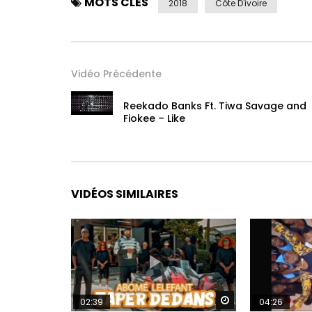
MOTS CLÉS
2018
Côte D'ivoire
Vidéo Précédente
Reekado Banks Ft. Tiwa Savage and
Fiokee – Like
VIDÉOS SIMILAIRES
Regarder Plus Tar
02:39
04:26