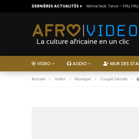
DERNIÈRES ACTUALITÉS
Mimie feat. Tenor – Fifty Fifty
VIDEO
AUDIO
MUR DES STA
Accueil
Vidéo
Musique
Coupé Décalé
L