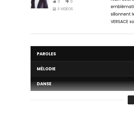
0
0
emblématiq
3 VIDÉOS
sillonnent 
VERSACE so
PAROLES
MÉLODIE
DANSE
VIDÉO
Moyenne
You must sign in to vote 