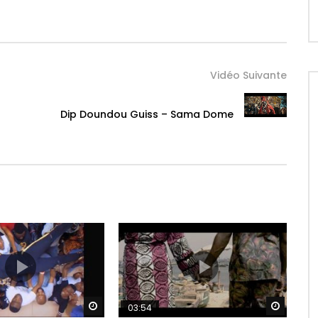
Vidéo Suivante
Dip Doundou Guiss – Sama Dome
d
Regarder Plus Tard
Regarde
03:54