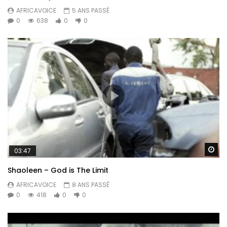
AFRICAVOICE
5 ANS PASSÉ
0
638
0
0
Re
03:47
Shaoleen – God is The Limit
AFRICAVOICE
8 ANS PASSÉ
0
418
0
0