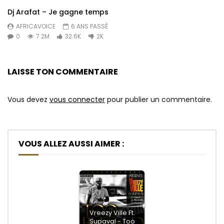
Dj Arafat – Je gagne temps
AFRICAVOICE
6 ANS PASSÉ
0
7.2M
32.6K
2K
LAISSE TON COMMENTAIRE
Vous devez
vous connecter
pour publier un commentaire.
VOUS ALLEZ AUSSI AIMER :
Vreezy Ville Ft.
Supaval - Too