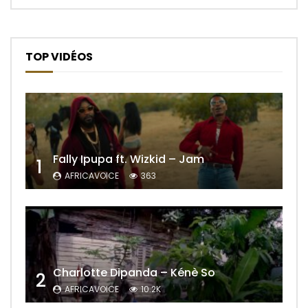
TOP VIDÉOS
Fally Ipupa ft. Wizkid – Jam
1
AFRICAVOICE
363
Charlotte Dipanda – Kénè So
2
AFRICAVOICE
10.2K