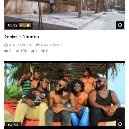
Re
03:32
4.8
Reniss – Doudou
AFRICAVOICE
8 ANS PASSÉ
0
1.5K
1
0
Re
04:50