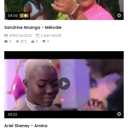
Re
04:00
5
Sandrine Nnanga – Mélodie
AFRICAVOICE
2 ANS PASSÉ
0
872
0
0
Re
03:32
Ariel Sheney – Amina