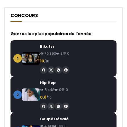
CONCOURS
Genres les plus populaires de l’année
Bikutsi
70 390
3
0
1
10
/10
Hip Hop
5 448
0
0
2
0.8
/10
Coupé Décalé
4 413
0
0