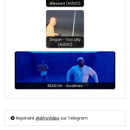
Blessed (AUDIO)
Zingah - Too Litty
(AUDIO)
REASON - Godlines
Rejoindre
@AfroVideo
sur Telegram