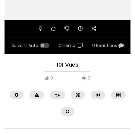
Suivant Auto
Cinéma
0 Réactions
101 Vues
0
0