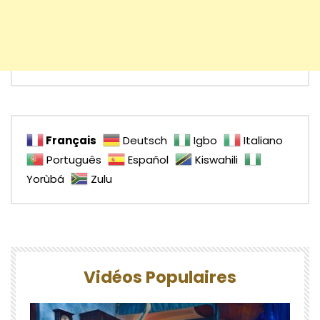
Français
Deutsch
Igbo
Italiano
Português
Español
Kiswahili
Yorùbá
Zulu
Vidéos Populaires