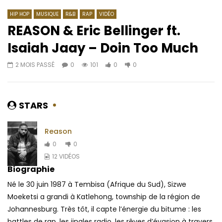
HIP HOP
MUSIQUE
R&B
RAP
VIDÉO
REASON & Eric Bellinger ft.
Isaiah Jaay – Doin Too Much
Regarder Plus Tard
02:49
04:00
2 MOIS PASSÉ
0
101
0
0
Smile Man feat. Boulbi Omega – Tu
Bibianna ft. Diggy D
Ndem
Dysfunctional
AFRICAVOICE
7 ANS PASSÉ
AFRICAVOICE
5 AN
STARS
0
511
0
0
0
427
0
0
Reason
0
0
12 VIDÉOS
Biographie
Né le 30 juin 1987 à Tembisa (Afrique du Sud), Sizwe
Moeketsi a grandi à Katlehong, township de la région de
Johannesburg. Très tôt, il capte l’énergie du bitume : les
battles de rap, les jingles radio, les rêves d’évasion à travers