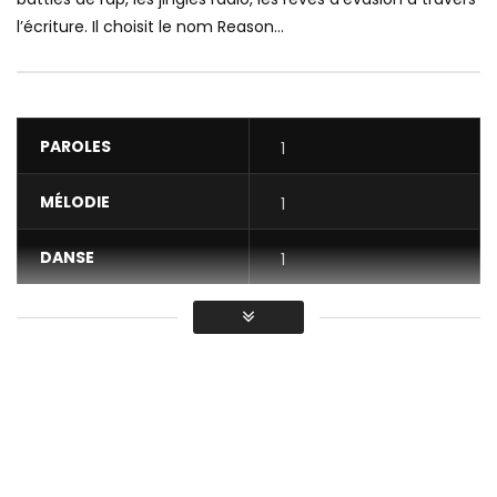
l’écriture. Il choisit le nom Reason...
PAROLES
1
MÉLODIE
1
DANSE
1
VIDÉO
1
Moyenne
You must sign in to vote / Vous
devez vous connecter pour voter