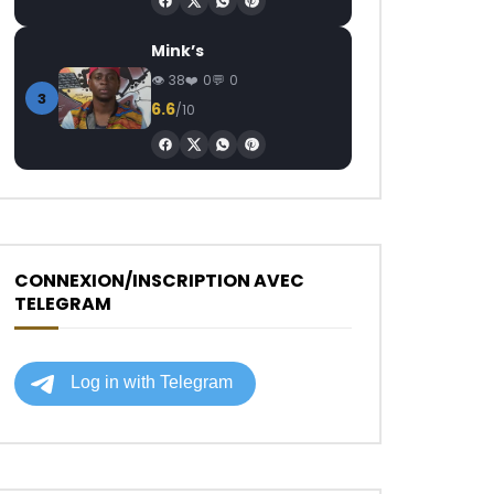
Mink’s
38
0
0
3
6.6
/10
CONNEXION/INSCRIPTION AVEC
TELEGRAM