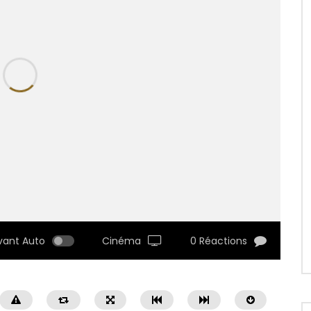
vant Auto
Cinéma
0 Réactions