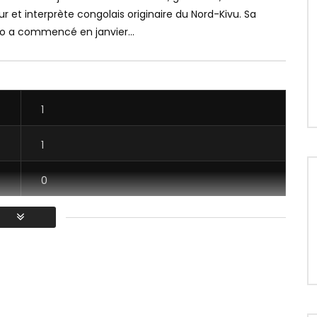
 et interprète congolais originaire du Nord-Kivu. Sa
lo a commencé en janvier...
1
1
0
1
/ Vous devez vous connecter pour voter