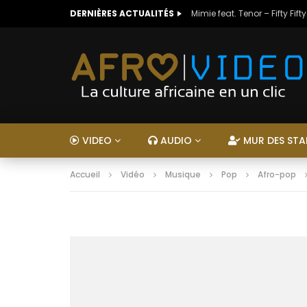
DERNIÈRES ACTUALITÉS
Mimie feat. Tenor – Fifty Fifty
VIDEO
AUDIO
MUR DES STA
Accueil
Vidéo
Musique
Pop
Afro-pop