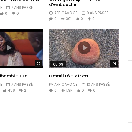
d’embauche
E
7 ANS PASSÉ
AFRICAVOICE
9 ANS PASSÉ
0
0
0
301
0
0
d
Regarder Plus Tard
Regarde
05:08
hibambi – Lisa
Ismaël Lô – Africa
E
7 ANS PASSÉ
AFRICAVOICE
10 ANS PASSÉ
458
2
0
1.9K
0
0