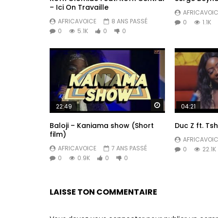
– Ici On Travaille
AFRICAVOIC
AFRICAVOICE
8 ANS PASSÉ
0
1.1K
0
5.1K
0
0
Regarder Plus Tar
22:49
04:21
Baloji – Kaniama show (Short
Duc Z ft. Ts
film)
AFRICAVOIC
AFRICAVOICE
7 ANS PASSÉ
0
22.1K
0
0.9K
0
0
LAISSE TON COMMENTAIRE