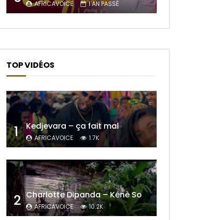
AFRICAVOICE
1 AN PASSÉ
TOP VIDÉOS
Kedjevara – ça fait mal
1
AFRICAVOICE
1.7K
Charlotte Dipanda – Kénè So
2
r Plus Tard
AFRICAVOICE
10.2K