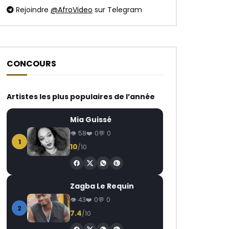
Rejoindre
@AfroVideo
sur Telegram
CONCOURS
Regarder Plus Tard
Regarder Plus Tard
06:58
02:58
Artistes les plus populaires de l’année
Fally Ipupa – Humanisme
Sessimè – DAAGA
Mia Guissé
AFRICAVOICE
7 ANS PASSÉ
AFRICAVOICE
4
58
0
0
0
485
0
0
0
201
0
1
10
/10
Zagba Le Requin
43
0
0
2
7.4
/10