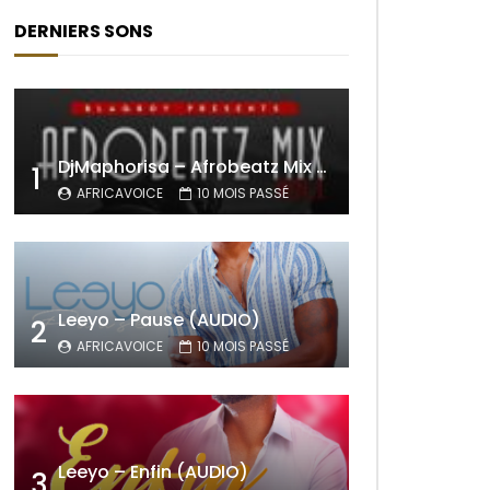
DERNIERS SONS
DjMaphorisa – Afrobeatz Mix Vol1 (AUDIO)
1
AFRICAVOICE
10 MOIS PASSÉ
Leeyo – Pause (AUDIO)
2
AFRICAVOICE
10 MOIS PASSÉ
Leeyo – Enfin (AUDIO)
3