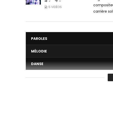
2
0
compositeur
5 VIDÉOS
carrière so
PAROLES
MÉLODIE
DANSE
VIDÉO
Moyenne
You must sign in to vote 