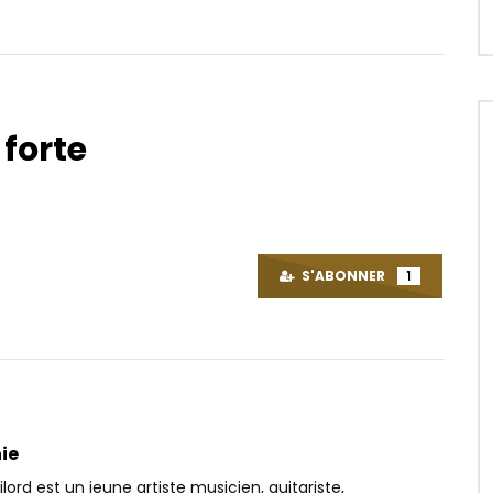
 forte
Tard
Regarder Plus Tard
03:54
– Afrodite
Awu ft. Stanley Enow – Sidomina
Remix
OICE
6 ANS PASSÉ
S'ABONNER
1
AFRICAVOICE
7 ANS PASSÉ
1
0
0
0
1.3K
0
0
ie
lord est un jeune artiste musicien, guitariste,