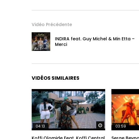
Vidéo Précédente
INDIRA feat. Guy Michel & Min Etta –
Merci
VIDÉOS SIMILAIRES
Regarder Plus Tar
04:13
03:59
Koffi Olomide Feat. Koffi Central
Serge Beyna