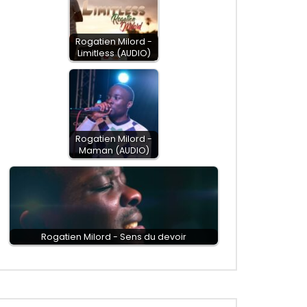
Rogatien Milord -
Limitless (AUDIO)
Rogatien Milord -
Maman (AUDIO)
Rogatien Milord - Sens du devoir