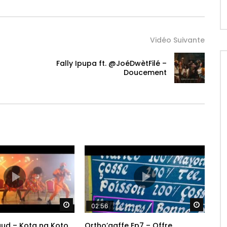
Vidéo Suivante
Fally Ipupa ft. @JoéDwètFilé –
Doucement
d
Regarder Plus Tard
Regarde
02:56
ud – Kota na Koto
Ortho’gaffe Ep7 – Offre