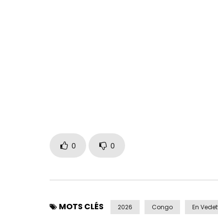
PLUS FORTE est un hommage aux femmes résilien
se battent chaque jour pour leurs familles, leurs r
Cette chanson célèbre leur courage, leur amour e
Nombre de vues:
117
0
0
MOTS CLÉS
2026
Congo
En Vedet