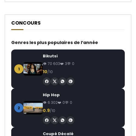
CONCOURS
Genres les plus populaires de l’année
Bikutsi
70 603
3
0
1
10
/10
Hip Hop
6 302
0
0
2
0.9
/10
Coupé Décalé