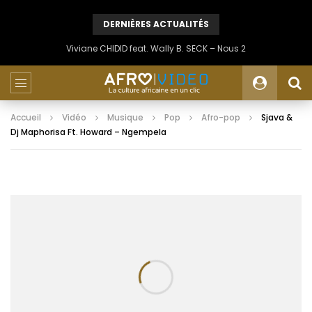
DERNIÈRES ACTUALITÉS
Viviane CHIDID feat. Wally B. SECK – Nous 2
Accueil
Vidéo
Musique
Pop
Afro-pop
Sjava &
Dj Maphorisa Ft. Howard – Ngempela