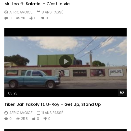
Mr. Leo ft. Salatiel – C’est la vie
AFRICAVOICE
8 ANS PASSÉ
0
2K
0
0
Re
03:23
Tiken Jah Fakoly ft. U-Roy – Get Up, Stand Up
AFRICAVOICE
11 ANS PASSÉ
0
258
0
0