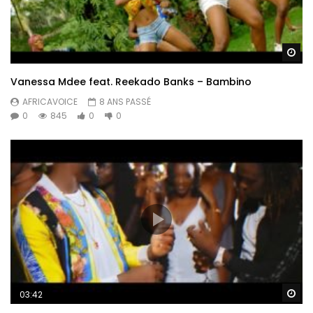
Re
Vanessa Mdee feat. Reekado Banks – Bambino
AFRICAVOICE
8 ANS PASSÉ
0
845
0
0
Re
03:42