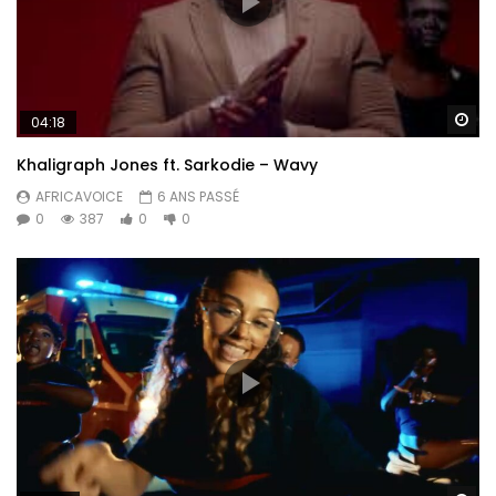
Re
04:18
Khaligraph Jones ft. Sarkodie – Wavy
AFRICAVOICE
6 ANS PASSÉ
0
387
0
0