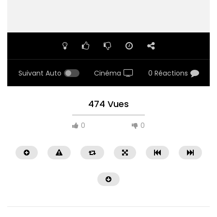
Suivant Auto
Cinéma
0 Réactions
474 Vues
0
0