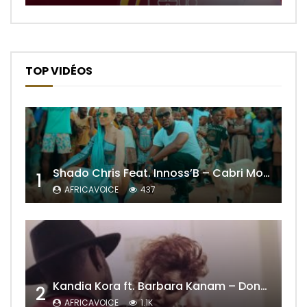
TOP VIDÉOS
Shado Chris Feat. Innoss’B – Cabri Mort (Remix)
1
AFRICAVOICE
437
Kandia Kora ft. Barbara Kanam – Donne Moi le Temps
2
AFRICAVOICE
1.1K