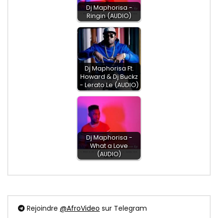
Dj Maphorisa -
Ringin (AUDIO)
Dj Maphorisa Ft.
Howard & Dj Buckz
- Lerato Le (AUDIO)
Dj Maphorisa -
What a Love
(AUDIO)
Rejoindre
@AfroVideo
sur Telegram