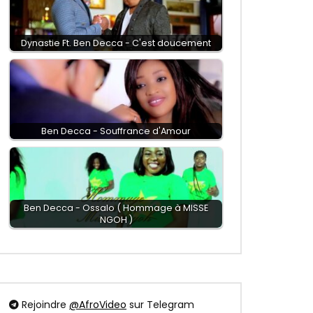
Dynastie Ft. Ben Decca - C'est doucement
Ben Decca - Souffrance d'Amour
Ben Decca - Ossalo ( Hommage à MISSE
NGOH )
Rejoindre
@AfroVideo
sur Telegram