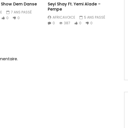
 – Show Dem Danse
Seyi Shay Ft. Yemi Alade –
Pempe
E
7 ANS PASSÉ
AFRICAVOICE
5 ANS PASSÉ
0
0
0
387
0
0
mentaire.