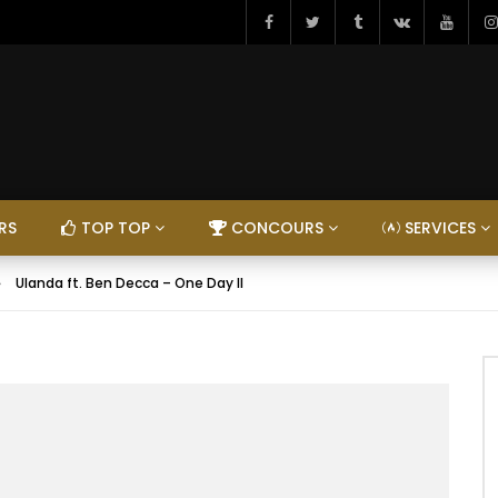
RS
TOP TOP
CONCOURS
SERVICES
Ulanda ft. Ben Decca – One Day II