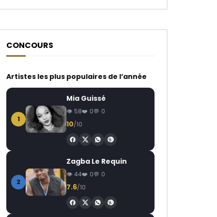
CONCOURS
Artistes les plus populaires de l’année
Regarder Plus Tard
Regarder Plus Tard
03:43
Mia Guissé
Annie Anzouer – Bafoussam
TENOR – DO LE DAB
58
0
0
AFRICAVOICE
7 ANS PASSÉ
AFRICAVOICE
9
1
10
/10
0
509
0
0
0
649
0
Zagba Le Requin
44
0
0
2
7.6
/10