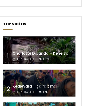
TOP VIDÉOS
Charlotte Dipanda – Kénè So
1
AFRICAVOICE
10.2K
Kedjevara – ça fait mal
2
AFRICAVOICE
1.7K