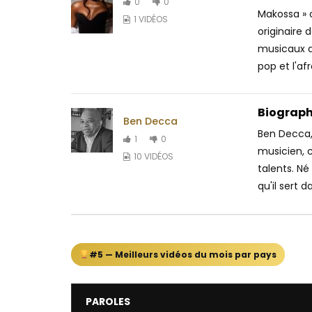
0
0
Makossa » 
1 VIDÉOS
originaire 
musicaux af
pop et l'afr
Biograph
Ben Decca
Ben Decca,
1
0
musicien, 
10 VIDÉOS
talents. Né
qu'il sert 
#5 — Meilleurs vidéos du mois par pays
PAROLES