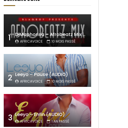
DjMaphorisa – Afrobeatz Mix Vol1 (AUDIO)
1
AFRICAVOICE
10 MOIS PASSÉ
Leeyo – Pause (AUDIO)
2
AFRICAVOICE
10 MOIS PASSÉ
Leeyo – Enfin (AUDIO)
3
AFRICAVOICE
1 AN PASSÉ