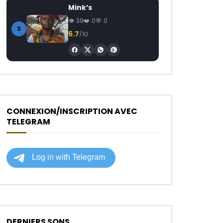
Mink’s
39
0
0
3
6.7
/10
CONNEXION/INSCRIPTION AVEC
TELEGRAM
DERNIERS SONS