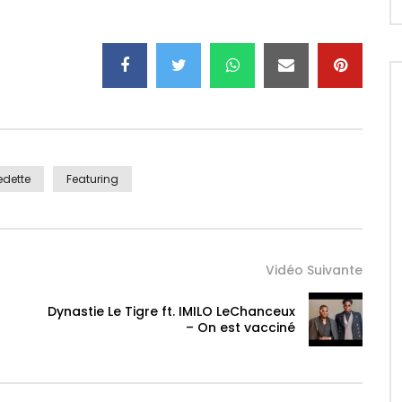
fonde.
edette
Featuring
Vidéo Suivante
Dynastie Le Tigre ft. IMILO LeChanceux
es : https://onerpm.link/OneDayII
– On est vacciné