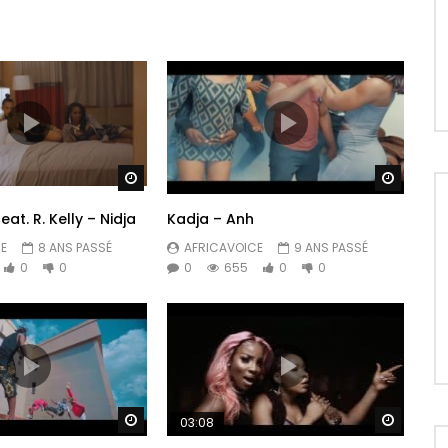
landa/
dat/
d
Regarder Plus Tard
Regarde
eat. R. Kelly – Nidja
Kadja – Anh
E
8 ANS PASSÉ
AFRICAVOICE
9 ANS PASSÉ
0
0
0
655
0
0
d
Regarder Plus Tard
Regarde
03:08