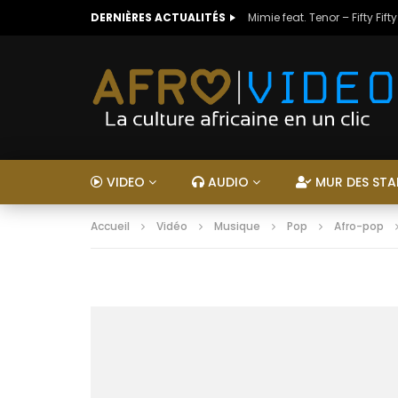
DERNIÈRES ACTUALITÉS
Mimie feat. Tenor – Fifty Fifty
VIDEO
AUDIO
MUR DES STA
Accueil
Vidéo
Musique
Pop
Afro-pop