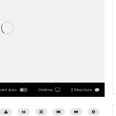
vant Auto
Cinéma
0 Réactions