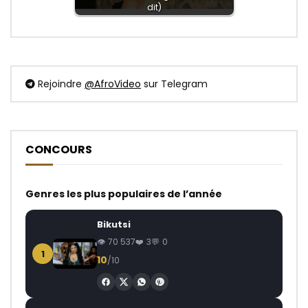
dit)
Rejoindre
@AfroVideo
sur Telegram
CONCOURS
Genres les plus populaires de l’année
Bikutsi
70 537
3
0
1
10
/10