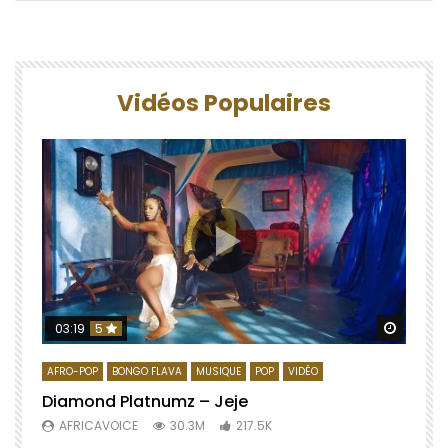
Vidéos Populaires
Regard
03:19
5
AFRO-POP
BONGO FLAVA
MUSIQUE
POP
VIDÉO
Diamond Platnumz – Jeje
AFRICAVOICE
30.3M
217.5K