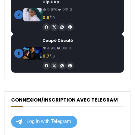
Hip Hop
5 976
0
0
2
0.8
/10
Coupé Décalé
4 918
0
0
3
0.7
/10
CONNEXION/INSCRIPTION AVEC TELEGRAM