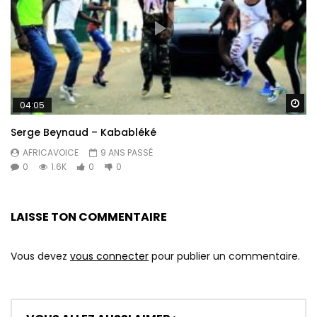
Re
04:05
Serge Beynaud – Kababléké
AFRICAVOICE
9 ANS PASSÉ
0
1.6K
0
0
LAISSE TON COMMENTAIRE
Vous devez
vous connecter
pour publier un commentaire.