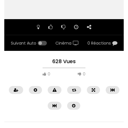
Suivant Auto
Cinéma
0 Réactions
628 Vues
0
0