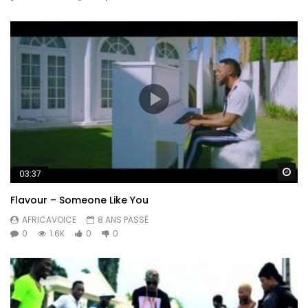
Re
03:37
Flavour – Someone Like You
AFRICAVOICE
8 ANS PASSÉ
0
1.6K
0
0