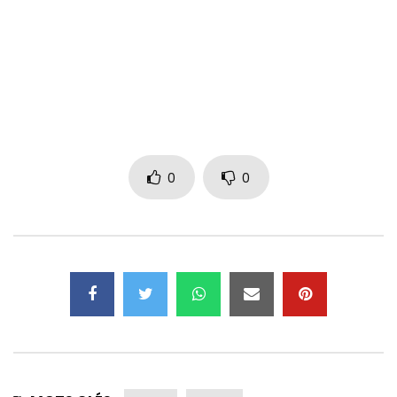
Blue Diamond 2020 (c)
@Blue Diamond
Nombre de vues:
628
0
0