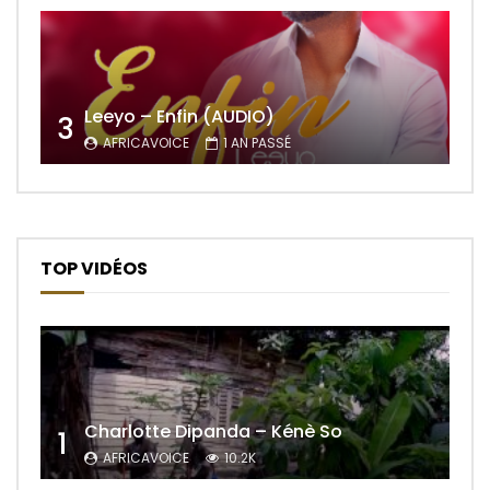
Leeyo – Enfin (AUDIO)
3
AFRICAVOICE
1 AN PASSÉ
TOP VIDÉOS
Charlotte Dipanda – Kénè So
1
AFRICAVOICE
10.2K