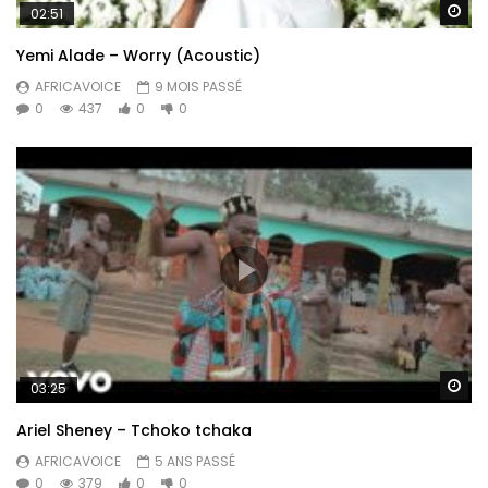
Re
02:51
Yemi Alade – Worry (Acoustic)
AFRICAVOICE
9 MOIS PASSÉ
0
437
0
0
Re
03:25
Ariel Sheney – Tchoko tchaka
AFRICAVOICE
5 ANS PASSÉ
0
379
0
0