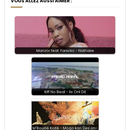
VOUS ALLEZ AUSSI AIMER :
Manzor feat. Fanicko - Nathalie
Kiff No Beat - Ils Ont Dit
M'Bouillé Koité - Mogo kan (les on-