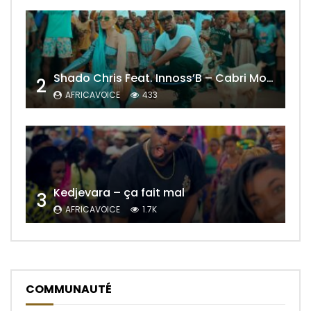
Shado Chris Feat. Innoss’B – Cabri Mort (Remix)
2
AFRICAVOICE
433
Kedjevara – ça fait mal
3
AFRICAVOICE
1.7K
COMMUNAUTÉ