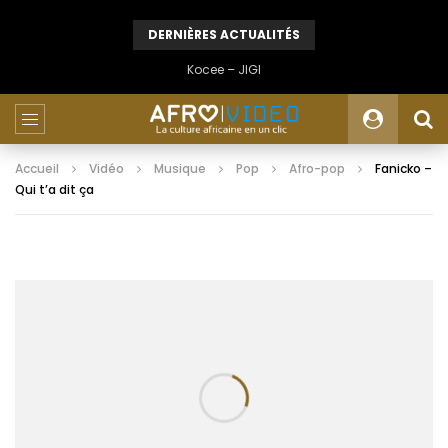
DERNIÈRES ACTUALITÉS
Kocee – JIGI
Accueil
Vidéo
Musique
Pop
Afro-pop
Fanicko –
Qui t’a dit ça