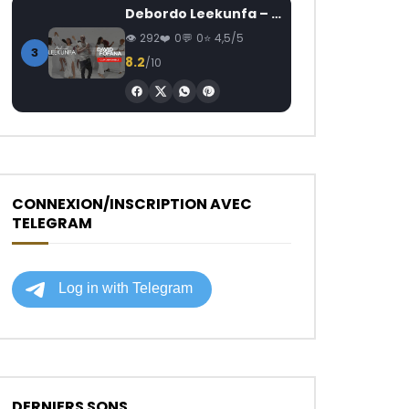
Debordo Leekunfa – David Fofana
292
0
0
4,5/5
3
8.2
/10
CONNEXION/INSCRIPTION AVEC
TELEGRAM
DERNIERS SONS