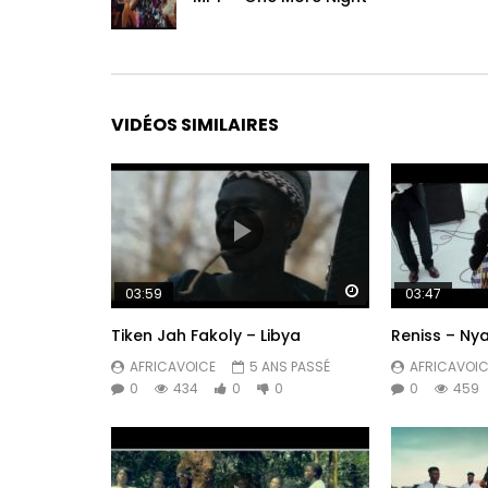
VIDÉOS SIMILAIRES
Regarder Plus Tar
03:59
03:47
Tiken Jah Fakoly – Libya
Reniss – N
AFRICAVOICE
5 ANS PASSÉ
AFRICAVOIC
0
434
0
0
0
459