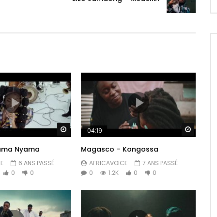
d
Regarder Plus Tard
Regarde
04:19
yama Nyama
Magasco – Kongossa
E
6 ANS PASSÉ
AFRICAVOICE
7 ANS PASSÉ
0
0
0
1.2K
0
0