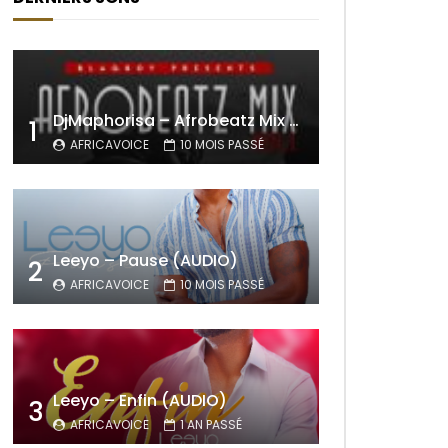
DjMaphorisa – Afrobeatz Mix Vol1 (AUDIO)
1
AFRICAVOICE
10 MOIS PASSÉ
Leeyo – Pause (AUDIO)
2
AFRICAVOICE
10 MOIS PASSÉ
Leeyo – Enfin (AUDIO)
3
AFRICAVOICE
1 AN PASSÉ