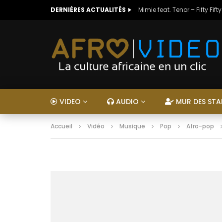
DERNIÈRES ACTUALITÉS
Mimie feat. Tenor – Fifty Fifty
VIDEO
AUDIO
MUR DES STA
Accueil
Vidéo
Musique
Pop
Afro-pop