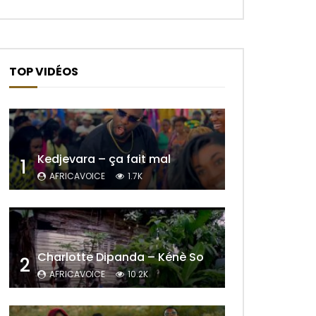
TOP VIDÉOS
Kedjevara – ça fait mal
1
AFRICAVOICE
1.7K
r Plus Tard
Charlotte Dipanda – Kénè So
2
AFRICAVOICE
10.2K