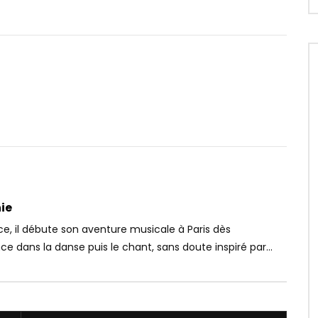
Tard
Regarder Plus Tard
03:12
 Sarkodie – Balance
Sessimè – Haya
OICE
5 ANS PASSÉ
AFRICAVOICE
9 ANS PASSÉ
19
0
0
0
730
0
0
ie
e, il débute son aventure musicale à Paris dès
ce dans la danse puis le chant, sans doute inspiré par...