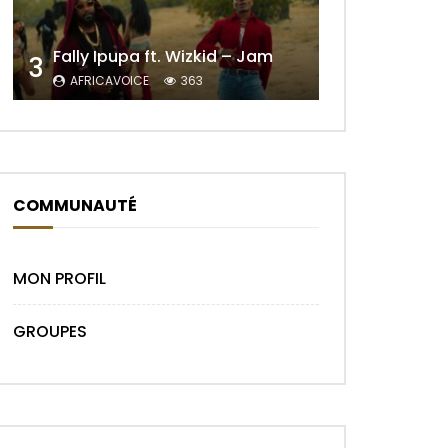
Fally Ipupa ft. Wizkid – Jam
3
r Plus Tard
AFRICAVOICE
363
COMMUNAUTÉ
MON PROFIL
GROUPES