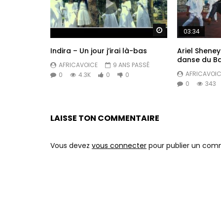
Regarder Plus Tar
03:34
Indira – Un jour j’irai là-bas
Ariel Shene
danse du Ba
AFRICAVOICE
9 ANS PASSÉ
AFRICAVOIC
0
4.3K
0
0
0
343
LAISSE TON COMMENTAIRE
Vous devez
vous connecter
pour publier un com