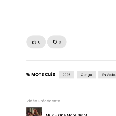
0
0
MOTS CLÉS
2026
Congo
En Vedet
Vidéo Précédente
Mr P – One More Night