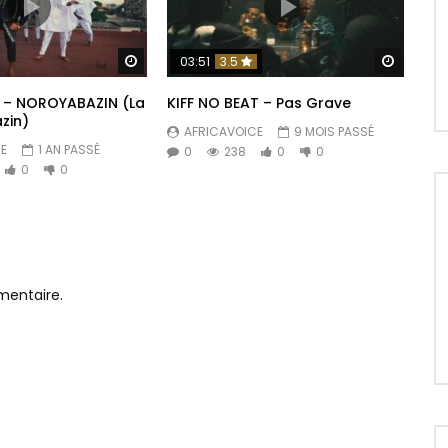
d
Regarder Plus Tard
Regarde
03:51
3.5
y – NOROYABAZIN (La
KIFF NO BEAT – Pas Grave
zin)
AFRICAVOICE
9 MOIS PASSÉ
E
1 AN PASSÉ
0
238
0
0
0
0
mentaire.