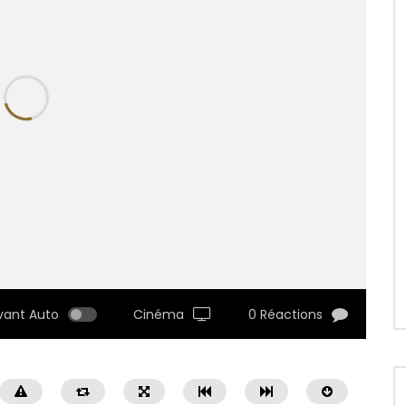
vant Auto
Cinéma
0 Réactions