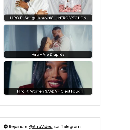
HIRO Ft. Sotigui Kouyaté - INTROSPECTION
Hiro - Vie D’après
Hiro Ft. Warren SAADA - C'est Faux
Rejoindre
@AfroVideo
sur Telegram