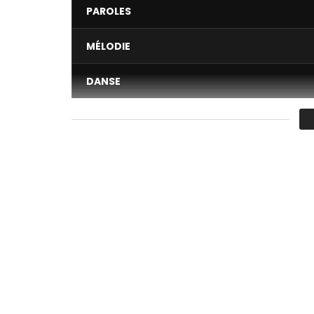
PAROLES
MÉLODIE
DANSE
VIDÉO
Moyenne
You must sign in to vote 
Écoutez Beauty ici
https://orcd.co/hiro_beaut
Contact Management :
Millesimebooking@gmail
Nombre de vues:
71