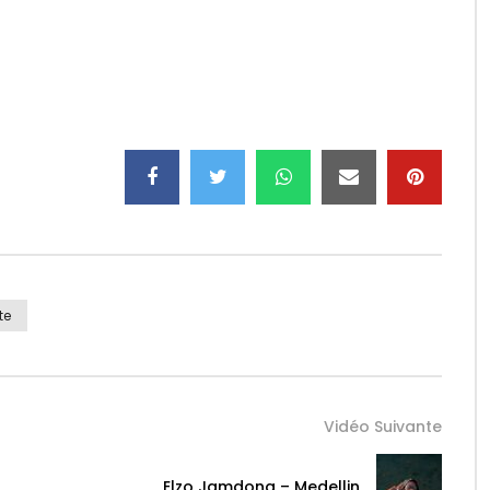
te
Vidéo Suivante
Elzo Jamdong – Medellin