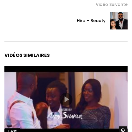
Vidéo Suivante
Hiro – Beauty
VIDÉOS SIMILAIRES
Re
04:15