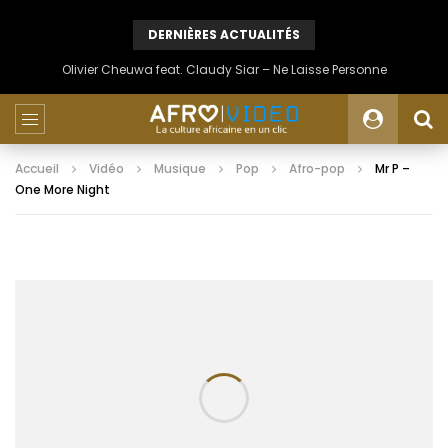
DERNIÈRES ACTUALITÉS
Olivier Cheuwa feat. Claudy Siar – Ne Laisse Personne
Accueil
Vidéo
Musique
Pop
Afro-pop
Mr P –
One More Night