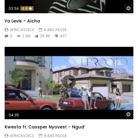
Re
03:34
4.8
Ya Levis – Aïcha
AFRICAVOICE
6 ANS PASSÉ
0
2.3M
26.9K
437
Re
04:35
Kwesta ft. Cassper Nyovest – Ngud’
AFRICAVOICE
8 ANS PASSÉ