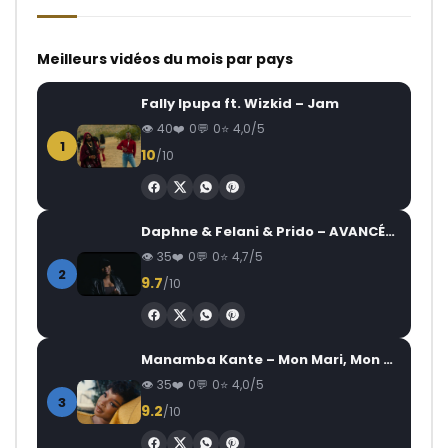
Meilleurs vidéos du mois par pays
Fally Ipupa ft. Wizkid – Jam
40
0
0
4,0/5
1
10
/10
Daphne & Felani & Prido – AVANCÉE (Le Pays Va Mal)
35
0
0
4,7/5
2
9.7
/10
Manamba Kante – Mon Mari, Mon Combat
35
0
0
4,0/5
3
9.2
/10