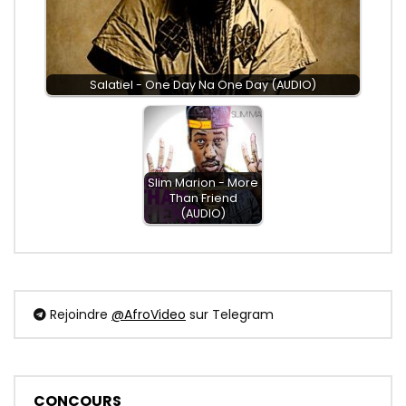
Salatiel - One Day Na One Day (AUDIO)
Slim Marion - More
Than Friend
(AUDIO)
Rejoindre
@AfroVideo
sur Telegram
CONCOURS