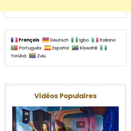
Français
Deutsch
Igbo
Italiano
Português
Español
Kiswahili
Yorùbá
Zulu
Vidéos Populaires