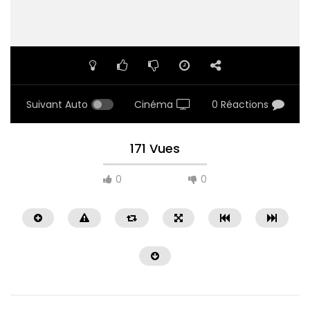
Suivant Auto
Cinéma
0 Réactions
171 Vues
0
0