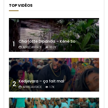
TOP VIDÉOS
Charlotte Dipanda – Kénè So
1
AFRICAVOICE
10.2K
Kedjevara – ça fait mal
2
AFRICAVOICE
1.7K