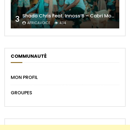
Shado Chris Feat. Innoss’B – Cabri Mort (Remix)
3
AFRICAVOICE
434
COMMUNAUTÉ
MON PROFIL
GROUPES