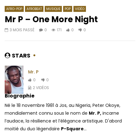
AFRO-POP
AFROBEAT
MUSIQUE
POP
VIDÉO
Mr P – One More Night
3 MOIS PASSÉ
0
171
0
0
Regarder Plus Tard
03:06
03:47
Cokayne OTFT ft. Maad Mak – Die
Barbara Kanam – Uzi
For It
AFRICAVOICE
3 AN
STARS
AFRICAVOICE
5 ANS PASSÉ
0
263
0
0
0
392
0
0
Mr. P
0
0
2 VIDÉOS
Biographie
Né le 18 novembre 1981 à Jos, au Nigeria, Peter Okoye,
mondialement connu sous le nom de
Mr. P,
incarne
l’audace, la résilience et l’élégance artistique. D'abord
moitié du duo légendaire
P-Square
...