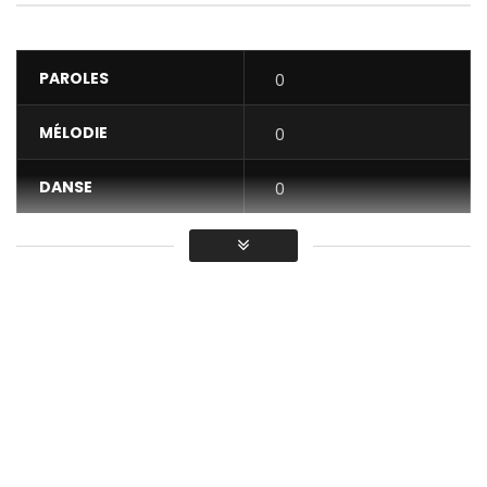
PAROLES
0
MÉLODIE
0
DANSE
0
VIDÉO
0
Moyenne
You must sign in to vote / Vous
devez vous connecter pour voter
De retour comme jamais.