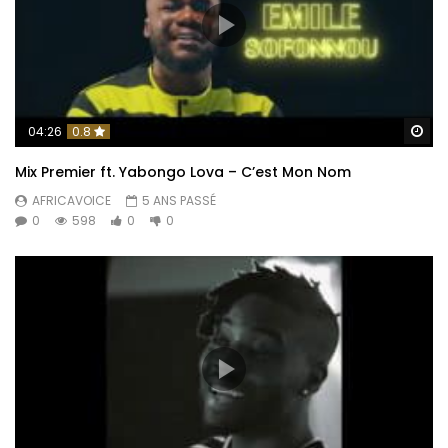
Re
04:26
0.8
Mix Premier ft. Yabongo Lova – C’est Mon Nom
AFRICAVOICE
5 ANS PASSÉ
0
598
0
0