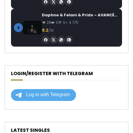
Daphne & Felani & Prido – AVANCÉE (Le Pays Va Mal)
28
0
0
4.7/5
3
9.2
/10
LOGIN/REGISTER WITH TELEGRAM
LATEST SINGLES