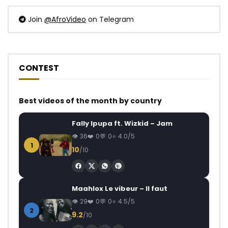
Join
@AfroVideo
on Telegram
CONTEST
Best videos of the month by country
Fally Ipupa ft. Wizkid – Jam
36
0
0
4.0/5
1
10
/10
Maahlox Le vibeur – Il faut
29
0
0
4.5/5
2
9.2
/10