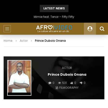
LATEST NEWS
Mimie feat. Tenor – Fifty Fifty
Home
Actor
Prince Dubois Onana
ACTOR
Prince Dubois Onana
0
531
0
0
FILMOGRAPHY