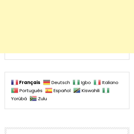
Français
Deutsch
Igbo
Italiano
Português
Español
Kiswahili
Yorùbá
Zulu