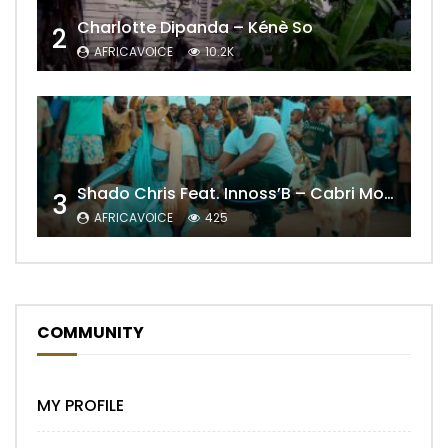
Charlotte Dipanda – Kénè So
2
AFRICAVOICE
10.2K
Shado Chris Feat. Innoss’B – Cabri Mort (Remix)
3
AFRICAVOICE
425
COMMUNITY
MY PROFILE