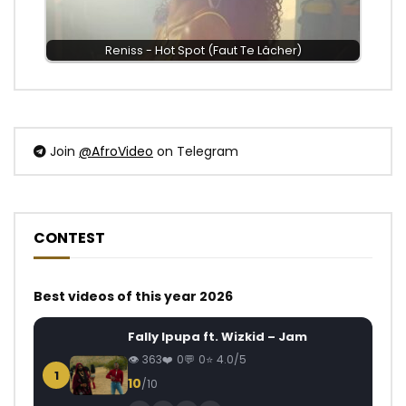
Reniss - Hot Spot (Faut Te Lâcher)
Join
@AfroVideo
on Telegram
CONTEST
Best videos of this year 2026
Fally Ipupa ft. Wizkid – Jam
363
0
0
4.0/5
1
10
/10