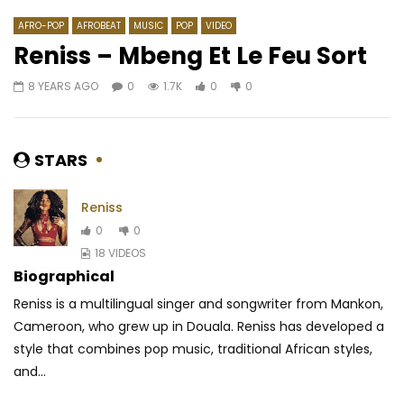
AFRO-POP
AFROBEAT
MUSIC
POP
VIDEO
Reniss – Mbeng Et Le Feu Sort
8 YEARS AGO
0
1.7K
0
0
Watch Later
03:37
03:09
Jahman X-Press – Def Si Code
2Baba Ft. Syemca – 
AFRICAVOICE
7 YEARS AGO
AFRICAVOICE
6 YE
STARS
0
807
0
0
0
532
0
0
Reniss
0
0
18 VIDEOS
Biographical
Reniss is a multilingual singer and songwriter from Mankon,
Cameroon, who grew up in Douala. Reniss has developed a
style that combines pop music, traditional
African styles,
and...