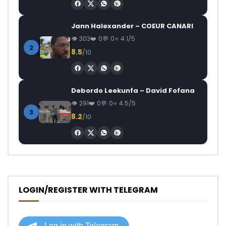
Jann Halexander – COEUR CANARI
303
0
0
4.1/5
2
8.5
/10
Debordo Leekunfa – David Fofana
291
0
0
4.5/5
3
8.2
/10
LOGIN/REGISTER WITH TELEGRAM