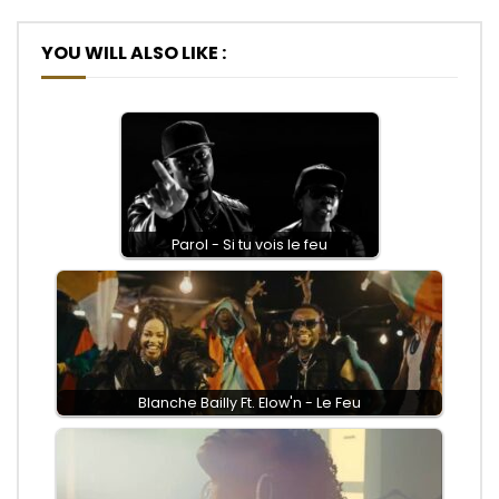
mbeng et le feu sort
mbeng et le feu sort
YOU WILL ALSO LIKE :
mbeng et le feu sort
Mbeng mbeng et le feu sort
mbeng et le feu sort
mbeng et le feu sort
mbeng et le feu sort
Mbeng mbeng et le feu sort
Parol - Si tu vois le feu
Copyright © 2019 New Bell Music.
www.newbellmusic.com
Post Views:
1,669
Blanche Bailly Ft. Elow'n - Le Feu