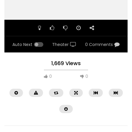
Auto Next
Theater
0 Comments
1,669 Views
0
0