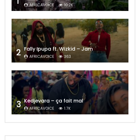
1
AFRICAVOICE
10.2K
Fally Ipupa ft. Wizkid – Jam
2
AFRICAVOICE
363
Kedjevara – ça fait mal
3
AFRICAVOICE
1.7K