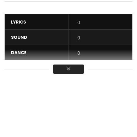
LYRICS
0
SOUND
0
DANCE
0
VIDEO
0
Average
You must sign in to vote / Vous
devez vous connecter pour voter
Reniss releases the official video for “Mbeng Et Le Feu Sort”.