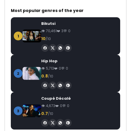
Most popular genres of the year
Bikutsi
70,461
3
0
1
10
/10
Hip Hop
5,713
0
0
2
0.8
/10
Coupé Décalé
4,673
0
0
3
0.7
/10