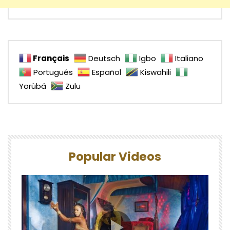
Français
Deutsch
Igbo
Italiano
Português
Español
Kiswahili
Yorùbá
Zulu
Popular Videos