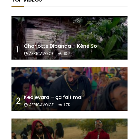
Charlotte Dipanda – Kénè So
1
AFRICAVOICE
10.2K
Kedjevara – ça fait mal
2
AFRICAVOICE
1.7K