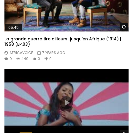
Wa
05:45
La grande guerre tire ailleurs…jusqu’en Afrique (1914) |
1958 (EP.03)
AFRICAVOICE
7 YEARS AGO
0
449
0
0