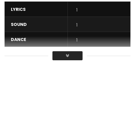
LYRICS
1
SOUND
1
DANCE
1
VIDEO
1
Average
You must sign in to vote / Vous
devez vous connecter pour voter
pie kung’ho or we love you bandjounais
annie anzouer album transition in featuring with kareyce