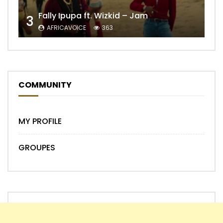
Fally Ipupa ft. Wizkid – Jam
3
AFRICAVOICE
363
COMMUNITY
MY PROFILE
GROUPES