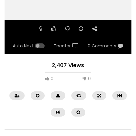
Auto Next
Theater
0 Comments
2,407 Views
0
0