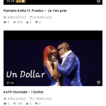
Wa
03:29
4.3
Pamela Kalla ft. Franko – Je t’en prie
AFRICAVOICE
6 YEARS AGO
0
524
0
0
Wa
07:14
Koffi Olomide – 1 Dollar
AFRICAVOICE
7 YEARS AGO
0
1.5K
0
0