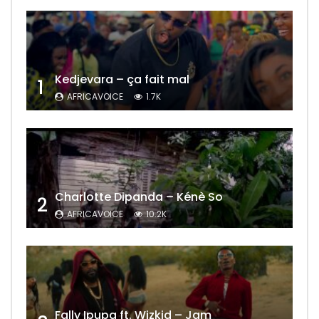
Kedjevara – ça fait mal
1
AFRICAVOICE
1.7K
Charlotte Dipanda – Kénè So
2
AFRICAVOICE
10.2K
Fally Ipupa ft. Wizkid – Jam