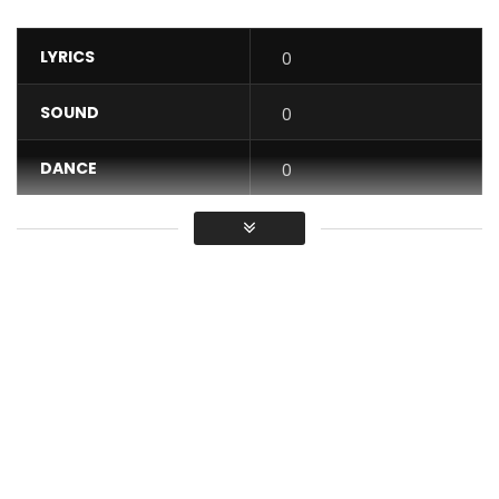
LYRICS
0
SOUND
0
DANCE
0
VIDEO
0
Average
You must sign in to vote / Vous
devez vous connecter pour voter
Discover the new Mink’s Single – Le Gars là Est Laid
After having released Panthère 2.0 and Sponsor feat