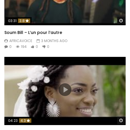
C’est toujours l’être humain là bas?
Post Views:
461
Wa
03:31
3.8
Soum Bill – L’un pour l’autre
AFRICAVOICE
3 MONTHS AGO
0
194
0
0
Wa
04:23
4.3