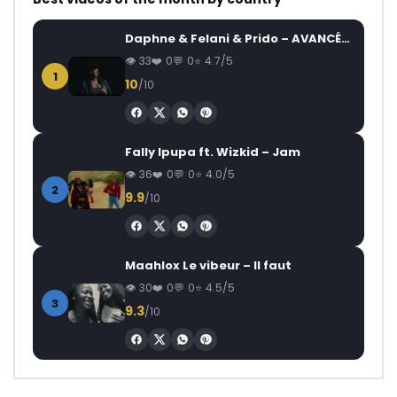
Daphne & Felani & Prido – AVANCÉE (Le Pays Va Mal)
33
0
0
4.7/5
1
10
/10
Fally Ipupa ft. Wizkid – Jam
36
0
0
4.0/5
2
9.9
/10
Maahlox Le vibeur – Il faut
30
0
0
4.5/5
3
9.3
/10