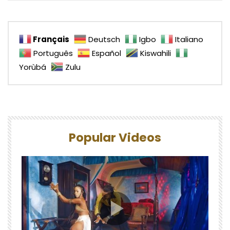
Français
Deutsch
Igbo
Italiano
Português
Español
Kiswahili
Yorùbá
Zulu
Popular Videos