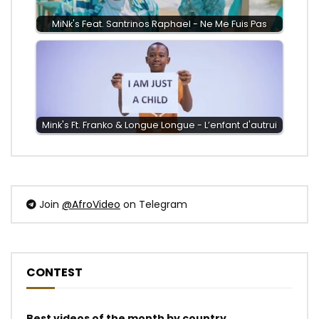
MiNk's Feat. ‪Santrinos Raphael - Ne Me Fuis Pas
Mink's Ft. Franko & Longue Longue - L’enfant d'autrui
Join
@AfroVideo
on Telegram
CONTEST
Best videos of the month by country