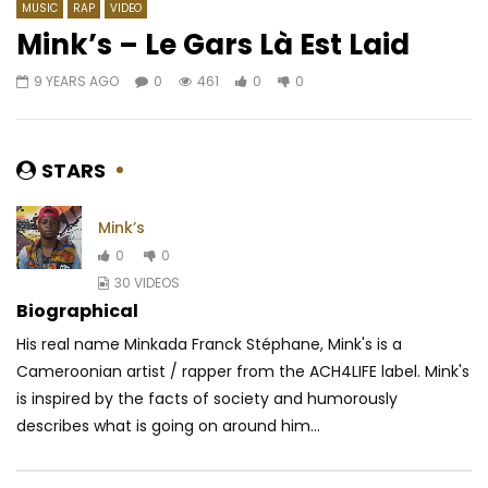
MUSIC
RAP
VIDEO
Mink’s – Le Gars Là Est Laid
9 YEARS AGO
0
461
0
0
Watch Later
05:10
Sergeo Polo – Tchana Pierre
Josey – Vendeur d’ill
(celebration)
AFRICAVOICE
8 YE
STARS
AFRICAVOICE
6 YEARS AGO
0
1.2K
0
0
0
550
0
0
Mink’s
0
0
30 VIDEOS
Biographical
His real name Minkada Franck Stéphane, Mink's is a
Cameroonian artist / rapper from the ACH4LIFE label. Mink's
is inspired by the facts of society and humorously
describes what is going on around him...