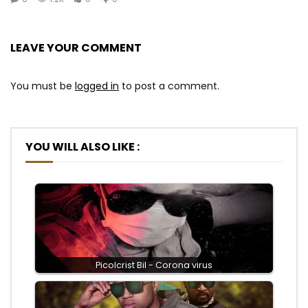
Luna Yeh ! eh ! eh ! eh! Luna ah!
End
LEAVE YOUR COMMENT
Songwriter :
You must be
logged in
to post a comment.
Picolcrist Bil Artist singer Afro pop world music
Management: Mercury Canada in Pactole Imag’in Prod.
Year 2019
YOU WILL ALSO LIKE :
Post Views:
1,060
Picolcrist Bil - Corona virus