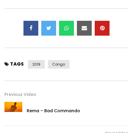
pop scene by storm.
picolcristbil
Music Production – Raycoper (Barcelona, ​​Spain)
Lyrics – Picolcrist Bil (Lausanne, Switzerland)
and Christopher Mark Steffler (Vancouver, Canada)
Vocals recorded at Pirate Studios, London, England
TAGS
Thanks to Let’s Dance School (Lausanne)
2019
Congo
Mercury Artists | Element-80 Records Inc.
Previous Video
Home
Rema – Bad Commando