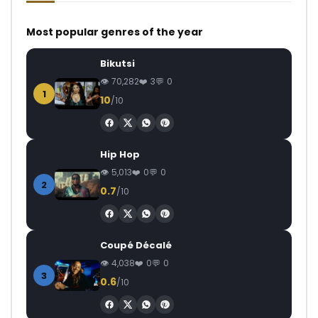
Most popular genres of the year
Bikutsi
70,282
3
0
1
10
/10
Hip Hop
5,013
0
0
2
0.7
/10
Coupé Décalé
4,038
0
0
3
0.6
/10