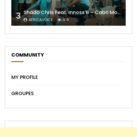
Shado Chris Feat. Innoss’B – Cabri Mort (Remix)
3
AFRICAVOICE
419
COMMUNITY
MY PROFILE
GROUPES