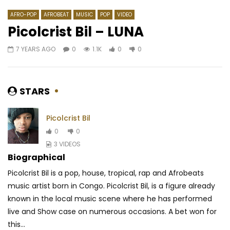
AFRO-POP
AFROBEAT
MUSIC
POP
VIDEO
Picolcrist Bil – LUNA
7 YEARS AGO
0
1.1K
0
0
Watch Later
04:21
Nessa – Malo
DJ KEDJEVARA – Popor
demo by Terminator 
AFRICAVOICE
8 YEARS AGO
STARS
Goumin
0
1.1K
0
0
AFRICAVOICE
9 YE
Picolcrist Bil
0
1K
0
0
0
0
3 VIDEOS
Biographical
Picolcrist Bil is a pop, house, tropical, rap and Afrobeats
music artist born in Congo. Picolcrist Bil, is a figure already
known in the local music scene where he has performed
live and Show case on numerous occasions. A bet won for
this...