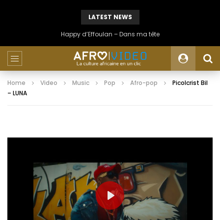
LATEST NEWS
Daphne – Money
Home
Video
Music
Pop
Afro-pop
Picolcrist Bil
– LUNA
PLAY