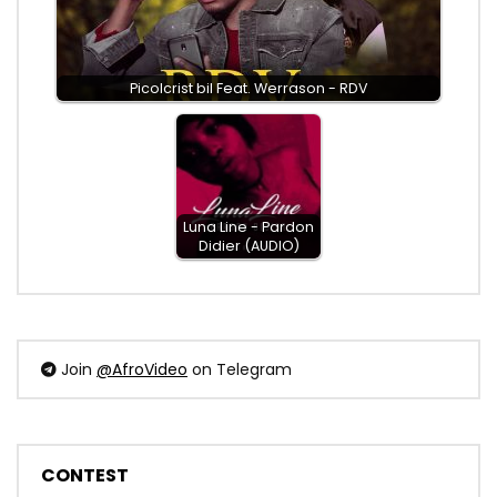
Picolcrist bil Feat. Werrason - RDV
Luna Line - Pardon
Didier (AUDIO)
Join
@AfroVideo
on Telegram
CONTEST