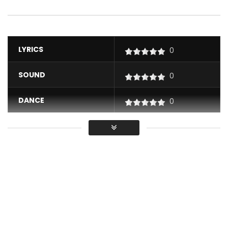
LYRICS
0
SOUND
0
DANCE
0
VIDEO
0
Average
You must sign in to vote / Vous
devez vous connecter pour voter