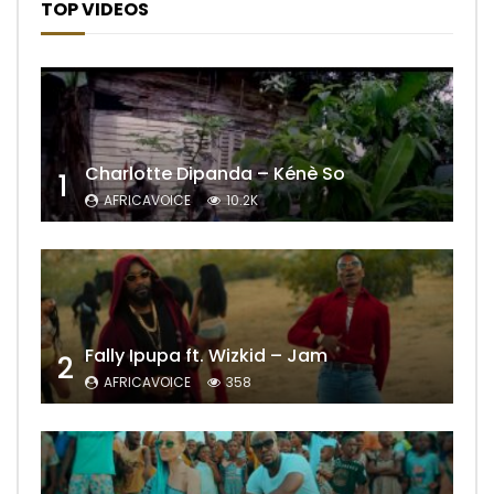
TOP VIDEOS
Charlotte Dipanda – Kénè So
1
AFRICAVOICE
10.2K
Fally Ipupa ft. Wizkid – Jam
2
AFRICAVOICE
358