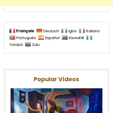
Français
Deutsch
Igbo
Italiano
Português
Español
Kiswahili
Yorùbá
Zulu
Popular Videos