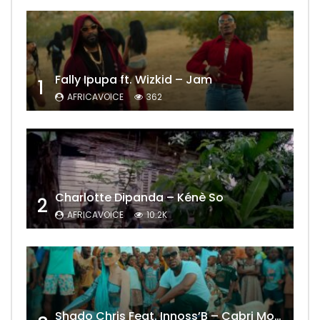
Fally Ipupa ft. Wizkid – Jam
1
AFRICAVOICE
362
Charlotte Dipanda – Kénè So
2
AFRICAVOICE
10.2K
Shado Chris Feat. Innoss’B – Cabri Mort (Remix)