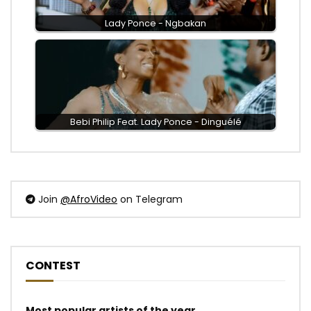
Lady Ponce - Ngbakan
Bebi Philip Feat. Lady Ponce - Dinguélé
Join
@AfroVideo
on Telegram
CONTEST
Most popular artists of the year