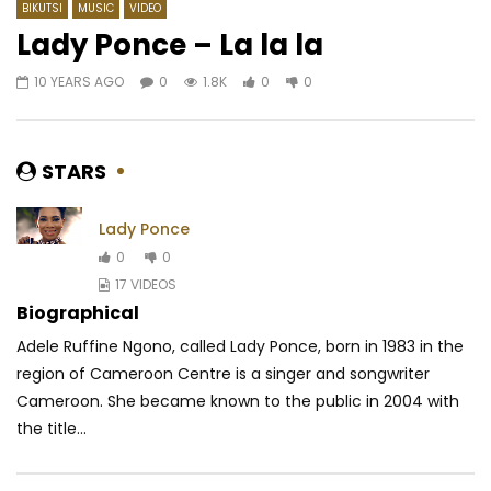
BIKUTSI
MUSIC
VIDEO
Lady Ponce – La la la
10 YEARS AGO
0
1.8K
0
0
Watch Later
02:58
07:19
Kameni – Jalous
Dj Gérard Ben – Koup
AFRICAVOICE
2 YEARS AGO
AFRICAVOICE
8 YE
STARS
0
281
0
0
0
183
0
0
Lady Ponce
0
0
17 VIDEOS
Biographical
Adele Ruffine Ngono, called Lady Ponce, born in 1983 in the
region of Cameroon Centre is a singer and songwriter
Cameroon. She became known to the public in 2004 with
the title...