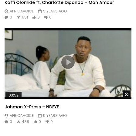
Koffi Olomide ft. Charlotte Dipanda – Mon Amour
AFRICAVOICE
5 YEARS AGO
0
651
0
0
Wa
03:52
Jahman X-Press – NDEYE
AFRICAVOICE
5 YEARS AGO
0
488
0
0