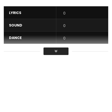
LYRICS
0
SOUND
0
DANCE
0
VIDEO
0
Average
You must sign in to vote / Vous
devez vous connecter pour voter
After “Poisson fumé”, Lady Ponce unveils a new videogram,
the video of the title “La la la”.
The single is extracted from