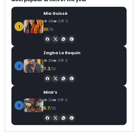
Mia Guissé
49
0
0
1
10
/10
Zagba Le Requin
36
0
0
2
7.3
/10
Mink’s
33
0
0
3
6.7
/10