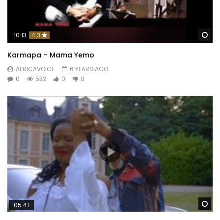
Wa
10:13
4.3
Karmapa – Mama Yemo
AFRICAVOICE
6 YEARS AGO
0
532
0
0
Wa
05:41