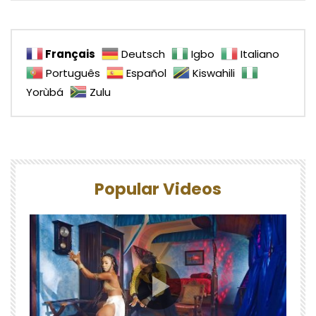
Français
Deutsch
Igbo
Italiano
Português
Español
Kiswahili
Yorùbá
Zulu
Popular Videos