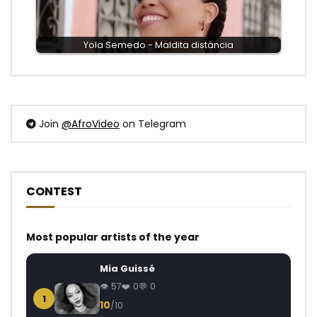
Yola Semedo - Maldita distância
Join
@AfroVideo
on Telegram
CONTEST
Most popular artists of the year
Mia Guissé
57
0
0
1
10
/10