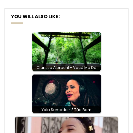
YOU WILL ALSO LIKE :
Clarisse Albrecht - Você Me Dá
Yola Semedo - É Tão Bom