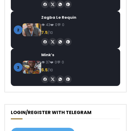
Zagba Le Requin
43
0
0
2
7.5
/10
Mink’s
37
0
0
3
6.5
/10
LOGIN/REGISTER WITH TELEGRAM