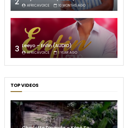
2
AFRICAVOICE
10 MONTHS AGO
Leeyo – Enfin (AUDIO)
3
AFRICAVOICE
1 YEAR AGO
TOP VIDEOS
Charlotte Dipanda – Kénè So