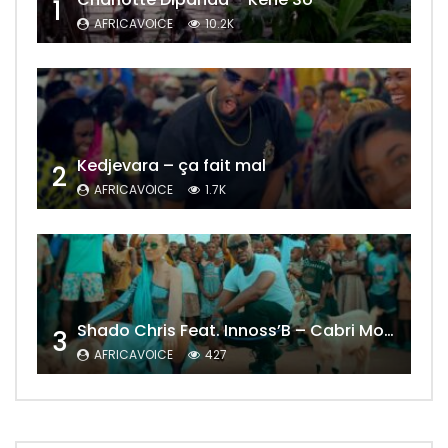
1
AFRICAVOICE
10.2K
Kedjevara – ça fait mal
2
AFRICAVOICE
1.7K
Shado Chris Feat. Innoss’B – Cabri Mort (Remix)
3
AFRICAVOICE
427