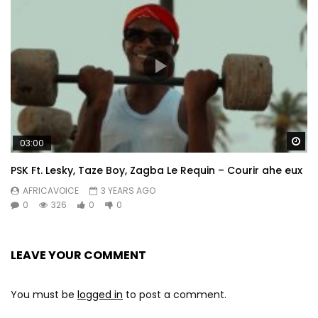
Wa
03:00
PSK Ft. Lesky, Taze Boy, Zagba Le Requin – Courir ahe eux
AFRICAVOICE
3 YEARS AGO
0
326
0
0
LEAVE YOUR COMMENT
You must be
logged in
to post a comment.