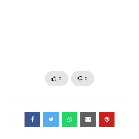
Director of Photography: Jihad Kahwaji
Production: Klasszik
Copyright2018 Energy Positive Music
Yola Semedo – For You
Lyrics: D. Muhongo, A. César, M. Manitshana
Production: Yamato Music Production
Mixing & Mastering: M. Manitshana
Final Mastering by Alan Lewis
0
0
LYRICS : FOR YOU
VERSE 1
Tua voz teu som perfeito, o teu colo meu alento
escreve em mim, sobre a minha pele escreve.
Com o alfabeto do amor que eu sou tua, a verdade nua e
crua