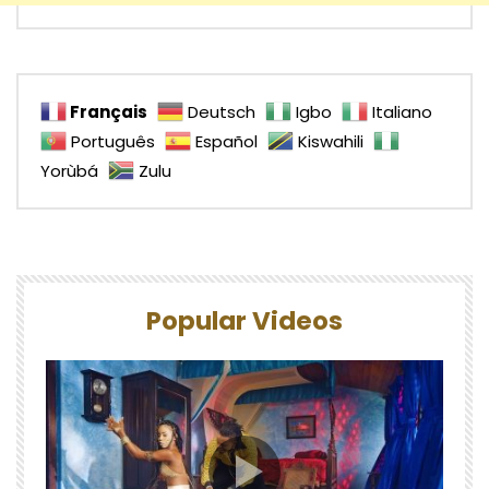
Français
Deutsch
Igbo
Italiano
Português
Español
Kiswahili
Yorùbá
Zulu
Popular Videos