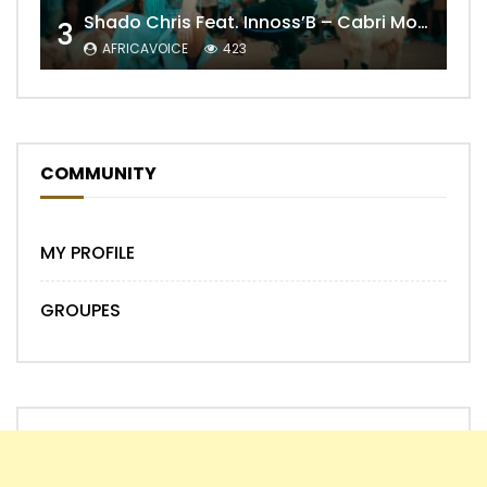
Shado Chris Feat. Innoss’B – Cabri Mort (Remix)
3
AFRICAVOICE
423
COMMUNITY
MY PROFILE
GROUPES