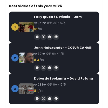
Best videos of this year 2026
Fally Ipupa ft. Wizkid – Jam
362
0
0
4.0/5
1
10
/10
Jann Halexander – COEUR CANARI
301
0
0
4.1/5
2
8.4
/10
Debordo Leekunfa – David Fofana
288
0
0
4.5/5
3
8.1
/10