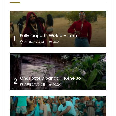
Fally Ipupa ft. Wizkid – Jam
1
AFRICAVOICE
362
Charlotte Dipanda – Kénè So
2
AFRICAVOICE
10.2K