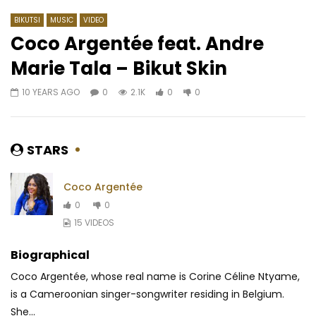
BIKUTSI
MUSIC
VIDEO
Coco Argentée feat. Andre
Marie Tala – Bikut Skin
Watch Later
04:21
03:23
10 YEARS AGO
0
2.1K
0
0
Tenor – Alain Parfait (À
Serge Beynaud Ft. Ye
L’imparfait)
Big Love
AFRICAVOICE
8 YEARS AGO
AFRICAVOICE
8 YE
STARS
0
1.1K
0
0
0
2K
0
0
Coco Argentée
0
0
15 VIDEOS
Biographical
Coco Argentée, whose real name is Corine Céline Ntyame,
is a Cameroonian singer-songwriter residing in Belgium.
She...