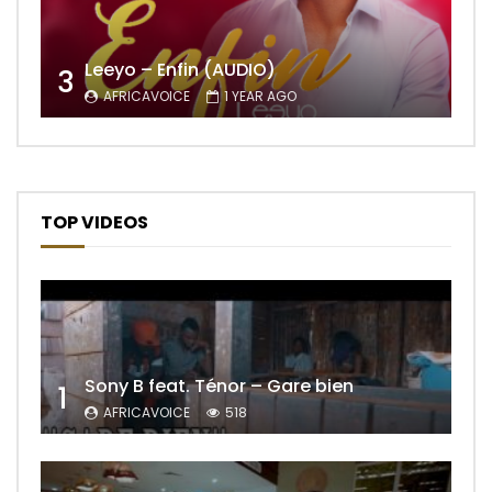
Leeyo – Enfin (AUDIO)
3
AFRICAVOICE
1 YEAR AGO
TOP VIDEOS
Sony B feat. Ténor – Gare bien
1
AFRICAVOICE
518