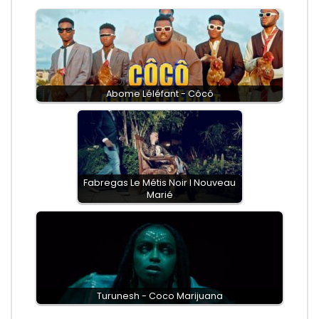
Abome Léléfant - Côcô
Fabregas Le Métis Noir I Nouveau
Marié
Turunesh - Coco Marijuana