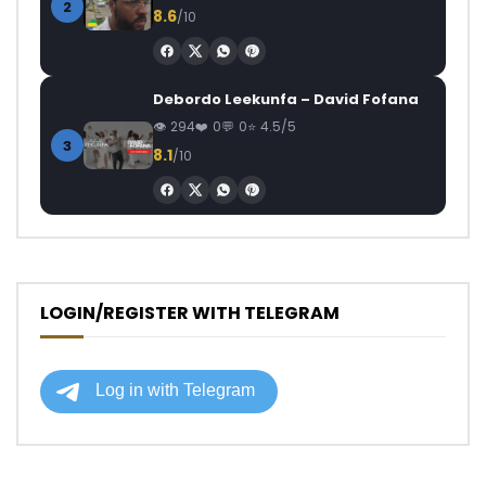
2
8.6
/10
Debordo Leekunfa – David Fofana
294
0
0
4.5/5
3
8.1
/10
LOGIN/REGISTER WITH TELEGRAM