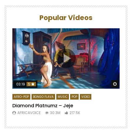
Popular Videos
Watch 
03:19
5
AFRO-POP
BONGO FLAVA
MUSIC
POP
VIDEO
Diamond Platnumz – Jeje
AFRICAVOICE
30.3M
217.5K