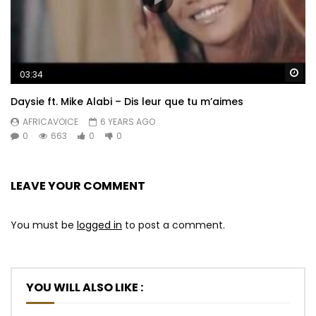
Wa
03:34
Daysie ft. Mike Alabi – Dis leur que tu m’aimes
AFRICAVOICE
6 YEARS AGO
0
663
0
0
LEAVE YOUR COMMENT
You must be
logged in
to post a comment.
YOU WILL ALSO LIKE :