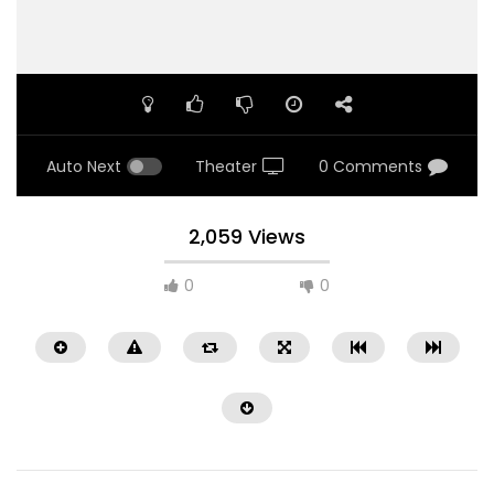
Auto Next
Theater
0 Comments
2,059 Views
0
0