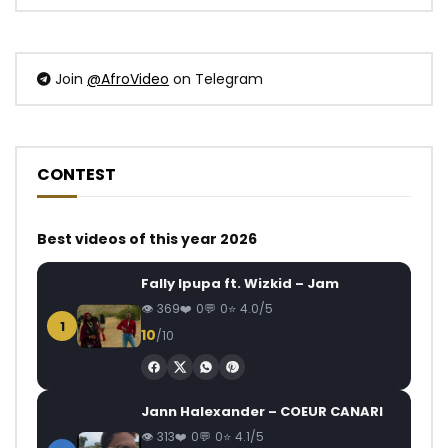
Join
@AfroVideo
on Telegram
CONTEST
Best videos of this year 2026
Fally Ipupa ft. Wizkid – Jam
369
0
0
4.0/5
1
10
/10
Jann Halexander – COEUR CANARI
313
0
0
4.1/5