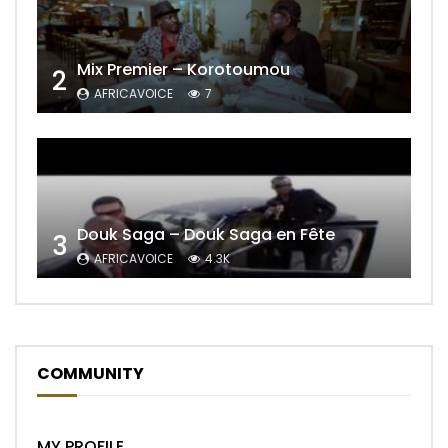
Mix Premier – Korotoumou
2
AFRICAVOICE
7
Douk Saga – Douk Saga en Fête
3
AFRICAVOICE
4.3K
COMMUNITY
MY PROFILE