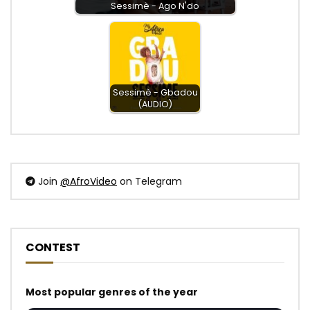
Sessimè - Ago N'do
Sessimè - Gbadou
(AUDIO)
Join
@AfroVideo
on Telegram
CONTEST
Most popular genres of the year