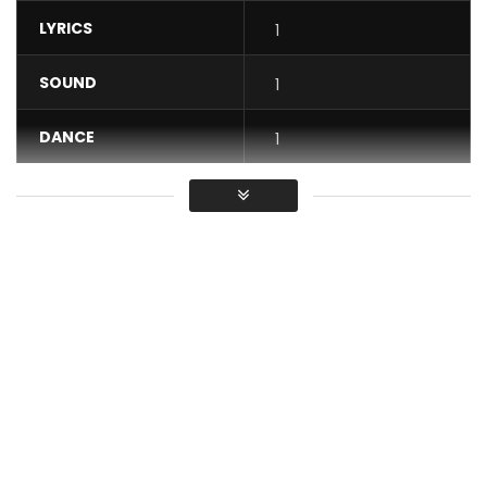
LYRICS
1
SOUND
1
DANCE
1
VIDEO
1
Average
You must sign in to vote / Vous
devez vous connecter pour voter
Sessimè – TOLOLI (Clip Officiel)
MyAfrika Prod