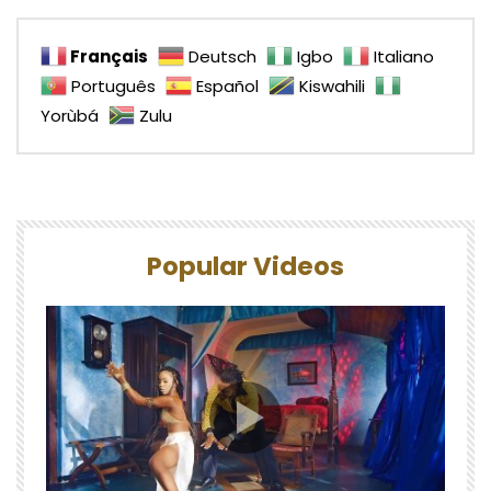
Français
Deutsch
Igbo
Italiano
Português
Español
Kiswahili
Yorùbá
Zulu
Popular Videos