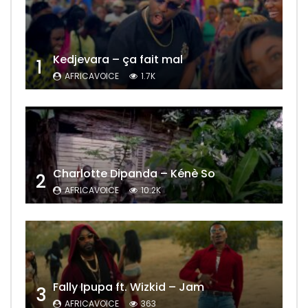
Kedjevara – ça fait mal
1
AFRICAVOICE
1.7K
Charlotte Dipanda – Kénè So
2
AFRICAVOICE
10.2K
Fally Ipupa ft. Wizkid – Jam
3
AFRICAVOICE
363