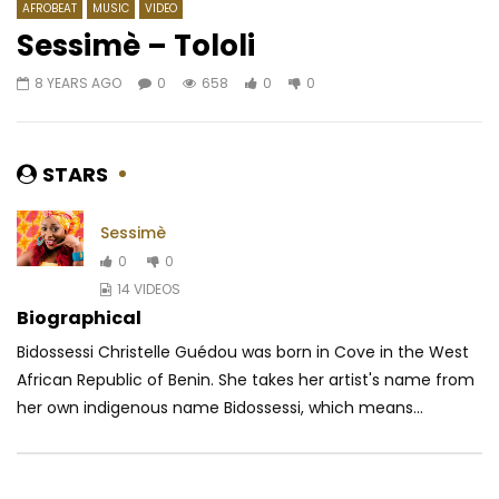
AFROBEAT
MUSIC
VIDEO
Sessimè – Tololi
8 YEARS AGO
0
658
0
0
Watch Later
03:51
Dynastie Le Tigre Ft. Kedjevara –
Akhlou Brick – Ara a
Pain sardine
AFRICAVOICE
9 YE
STARS
AFRICAVOICE
8 YEARS AGO
0
839
0
0
634
0
0
Sessimè
0
0
14 VIDEOS
Biographical
Bidossessi Christelle Guédou was born in Cove in the West
African Republic of Benin. She takes her artist's name from
her own indigenous name Bidossessi, which means...